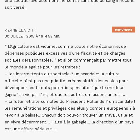
elle aboutit favorablement, ne se fait sans que du sang innocent
soit versé!
RÉPONDRE
KERNEILLA
DIT :
30 JUILLET 2015 À 16 H 52 MIN
” L’Agriculture est victime, comme toute notre économie, de
dépenses publiques excessives d’une fiscalité et de charges
sociales déraisonnables. ” et si on commençait par mettre tout
le monde à égalité pour les retraites :
– les intermittents du spectacle ? un scandale: la culture
officielle n’est pas une priorité; créons plutôt des écoles pour
développer les talents potentiels; ensuite, “que le meilleur
gagne” sa vie par l’art, et que les autres en fassent un loisir…
– la futur retraite cumulée du Président Hollande ? un scandale !
les rémunérations et privilèges des élus y compris européens ? à
revoir à la baisse…Chacun doit pouvoir trouver un travail utile et
en vivre décemment… Halte à la gabegie… la direction d’un pays
est une affaire sérieuse…