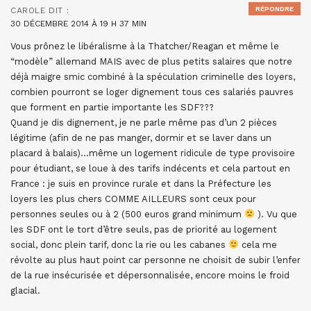
RÉPONDRE
CAROLE
DIT :
30 DÉCEMBRE 2014 À 19 H 37 MIN
Vous prônez le libéralisme à la Thatcher/Reagan et même le
“modèle” allemand MAIS avec de plus petits salaires que notre
déjà maigre smic combiné à la spéculation criminelle des loyers,
combien pourront se loger dignement tous ces salariés pauvres
que forment en partie importante les SDF???
Quand je dis dignement, je ne parle même pas d’un 2 pièces
légitime (afin de ne pas manger, dormir et se laver dans un
placard à balais)…même un logement ridicule de type provisoire
pour étudiant, se loue à des tarifs indécents et cela partout en
France : je suis en province rurale et dans la Préfecture les
loyers les plus chers COMME AILLEURS sont ceux pour
personnes seules ou à 2 (500 euros grand minimum
). Vu que
les SDF ont le tort d’être seuls, pas de priorité au logement
social, donc plein tarif, donc la rie ou les cabanes
cela me
révolte au plus haut point car personne ne choisit de subir l’enfer
de la rue insécurisée et dépersonnalisée, encore moins le froid
glacial.