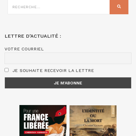
RECHERCHE
SUR
RECHER
:
LETTRE D’ACTUALITÉ :
VOTRE COURRIEL
JE SOUHAITE RECEVOIR LA LETTRE