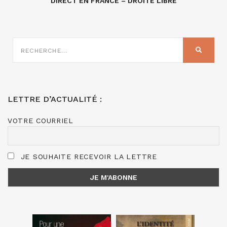
DIRECT EN FRANCE – DROITE LIBRE
RECHERCHE
SUR
RECHER
:
LETTRE D’ACTUALITÉ :
VOTRE COURRIEL
JE SOUHAITE RECEVOIR LA LETTRE