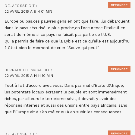
RÉPONDRE
DELAFOSSE
DIT :
22 AVRIL 2015 À 8 H 01 MIN
Europe ou pas,ces pauvres gens en ont que faire…ils débarquent
dans le pays sécurisé le plus proche,en l’occurence l’Italie.Il en
serait de même si ce pays ne faisait pas partie de l’U.E.
Qui a permis de faire ce que la Lybie est ce qu’elle est aujourd’hui
? C’est bien le moment de crier “Sauve qui peut”
RÉPONDRE
BERNADETTE MORA
DIT :
22 AVRIL 2015 À 14 H 10 MIN
Tout à fait d’accord avec vous. Dans pas mal d’Etats d’Afrique,
les potentats locaux écrasent le peuple et sont immensément
riches, par ailleurs le terrorisme sévit, il devrait y avoir des
réponses internes et aussi des unions entre pays africains, sans
que l’Europe ait à s’en mêler ou à en subir les conséquences.
RÉPONDRE
DELAFOSSE
DIT :