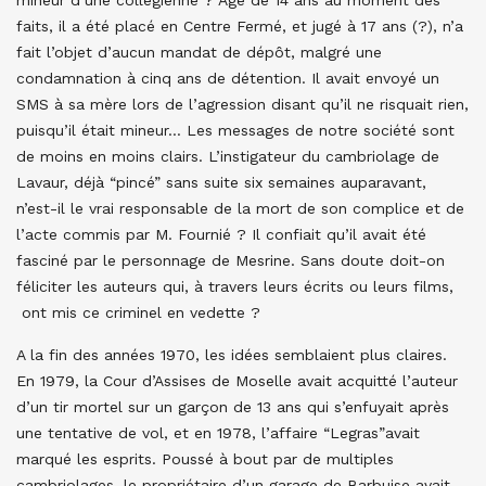
mineur d’une collégienne ? Agé de 14 ans au moment des
faits, il a été placé en Centre Fermé, et jugé à 17 ans (?), n’a
fait l’objet d’aucun mandat de dépôt, malgré une
condamnation à cinq ans de détention. Il avait envoyé un
SMS à sa mère lors de l’agression disant qu’il ne risquait rien,
puisqu’il était mineur… Les messages de notre société sont
de moins en moins clairs. L’instigateur du cambriolage de
Lavaur, déjà “pincé” sans suite six semaines auparavant,
n’est-il le vrai responsable de la mort de son complice et de
l’acte commis par M. Fournié ? Il confiait qu’il avait été
fasciné par le personnage de Mesrine. Sans doute doit-on
féliciter les auteurs qui, à travers leurs écrits ou leurs films,
ont mis ce criminel en vedette ?
A la fin des années 1970, les idées semblaient plus claires.
En 1979, la Cour d’Assises de Moselle avait acquitté l’auteur
d’un tir mortel sur un garçon de 13 ans qui s’enfuyait après
une tentative de vol, et en 1978, l’affaire “Legras”avait
marqué les esprits. Poussé à bout par de multiples
cambriolages, le propriétaire d’un garage de Barbuise avait