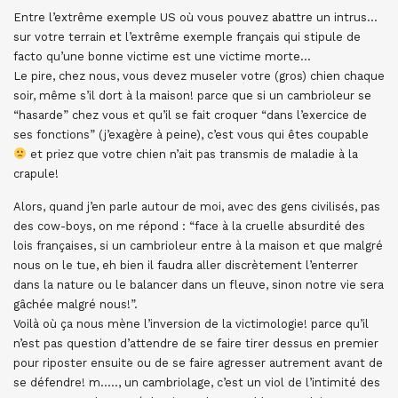
Entre l’extrême exemple US où vous pouvez abattre un intrus…
sur votre terrain et l’extrême exemple français qui stipule de
facto qu’une bonne victime est une victime morte…
Le pire, chez nous, vous devez museler votre (gros) chien chaque
soir, même s’il dort à la maison! parce que si un cambrioleur se
“hasarde” chez vous et qu’il se fait croquer “dans l’exercice de
ses fonctions” (j’exagère à peine), c’est vous qui êtes coupable
et priez que votre chien n’ait pas transmis de maladie à la
crapule!
Alors, quand j’en parle autour de moi, avec des gens civilisés, pas
des cow-boys, on me répond : “face à la cruelle absurdité des
lois françaises, si un cambrioleur entre à la maison et que malgré
nous on le tue, eh bien il faudra aller discrètement l’enterrer
dans la nature ou le balancer dans un fleuve, sinon notre vie sera
gâchée malgré nous!”.
Voilà où ça nous mène l’inversion de la victimologie! parce qu’il
n’est pas question d’attendre de se faire tirer dessus en premier
pour riposter ensuite ou de se faire agresser autrement avant de
se défendre! m….., un cambriolage, c’est un viol de l’intimité des