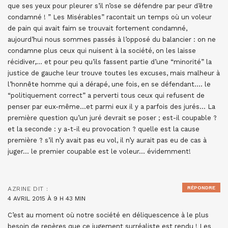
que ses yeux pour pleurer s’il n’ose se défendre par peur d’être
condamné ! ” Les Misérables” racontait un temps où un voleur
de pain qui avait faim se trouvait fortement condamné,
aujourd’hui nous sommes passés à l’opposé du balancier : on ne
condamne plus ceux qui nuisent à la société, on les laisse
récidiver,… et pour peu qu’ils fassent partie d’une “minorité” la
justice de gauche leur trouve toutes les excuses, mais malheur à
l’honnête homme qui a dérapé, une fois, en se défendant…. le
“politiquement correct” a perverti tous ceux qui refusent de
penser par eux-même…et parmi eux il y a parfois des jurés… La
première question qu’un juré devrait se poser ; est-il coupable ?
et la seconde : y a-t-il eu provocation ? quelle est la cause
première ? s’il n’y avait pas eu vol, il n’y aurait pas eu de cas à
juger… le premier coupable est le voleur… évidemment!
RÉPONDRE
AZRINE
DIT :
4 AVRIL 2015 À 9 H 43 MIN
C’est au moment où notre société en déliquescence à le plus
besoin de repères que ce jugement surréaliste est rendu ! Les