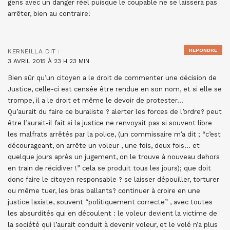
gens avec un danger réel puisque le coupable ne se laissera pas
arrêter, bien au contraire!
RÉPONDRE
KERNEILLA
DIT :
3 AVRIL 2015 À 23 H 23 MIN
Bien sûr qu’un citoyen a le droit de commenter une décision de
Justice, celle-ci est censée être rendue en son nom, et si elle se
trompe, il a le droit et même le devoir de protester…
Qu’aurait du faire ce buraliste ? alerter les forces de l’ordre? peut
être l’aurait-il fait si la justice ne renvoyait pas si souvent libre
les malfrats arrêtés par la police, (un commissaire m’a dit ; “c’est
décourageant, on arrête un voleur , une fois, deux fois… et
quelque jours après un jugement, on le trouve à nouveau dehors
en train de récidiver !” cela se produit tous les jours); que doit
donc faire le citoyen responsable ? se laisser dépouiller, torturer
ou même tuer, les bras ballants? continuer à croire en une
justice laxiste, souvent “politiquement correcte” , avec toutes
les absurdités qui en découlent : le voleur devient la victime de
la société qui l’aurait conduit à devenir voleur, et le volé n’a plus