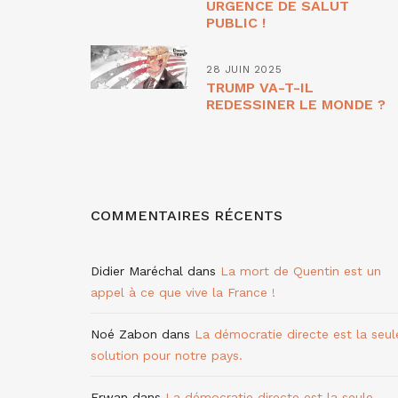
URGENCE DE SALUT
PUBLIC !
28 JUIN 2025
TRUMP VA-T-IL
REDESSINER LE MONDE ?
COMMENTAIRES RÉCENTS
Didier Maréchal
dans
La mort de Quentin est un
appel à ce que vive la France !
Noé Zabon
dans
La démocratie directe est la seul
solution pour notre pays.
Erwan
dans
La démocratie directe est la seule