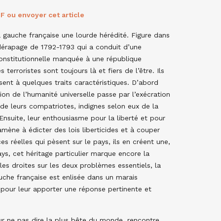
F ou envoyer cet article
la gauche française une lourde hérédité. Figure dans
dérapage de 1792-1793 qui a conduit d’une
onstitutionnelle manquée à une république
es terroristes sont toujours là et fiers de l’être. Ils
sent à quelques traits caractéristiques. D’abord
tion de l’humanité universelle passe par l’exécration
 de leurs compatriotes, indignes selon eux de la
Ensuite, leur enthousiasme pour la liberté et pour
 amène à édicter des lois liberticides et à couper
s réelles qui pèsent sur le pays, ils en créent une,
s, cet héritage particulier marque encore la
es droites sur les deux problèmes essentiels, la
uche française est enlisée dans un marais
s pour leur apporter une réponse pertinente et
our ne pas dire la plus bête du monde, rencontre