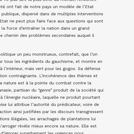
heté ont fait de notre pays un modèle de l’Etat
publique, dispersé dans de multiples interventions
’Etat ne peut plus faire face aux questions qui sont
us la force d’entraîner la nation dans un grand
r le chemin des problèmes secondaires auquel il
litique un peu monstrueux, contrefait, que l’on
r tous les ingrédients du gauchisme, et montre en
à l’intérieur, mais vert pour les gogos. Sa défense
lution contraignante. L’incohérence des thèmes et
la nature est à la pointe du combat contre la
anasie, partisan du “genre” produit de la société qui
e à l’énergie nucléaire, laquelle ne produit pourtant
se lui attribue l’autorité du prédicateur, voire de
ction ainsi justifiées par les discours transgressent
tions illégales, les arrachages de plantations lui
s’arroger révèle mieux encore sa nature. Elle est
t”, d’ignorer superbement les urgences pour