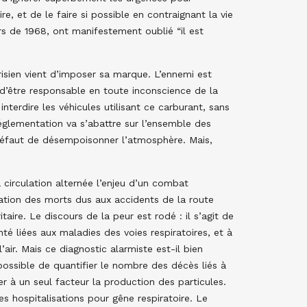
e, et de le faire si possible en contraignant la vie
rs de 1968, ont manifestement oublié “il est
arisien vient d’imposer sa marque. L’ennemi est
 d’être responsable en toute inconscience de la
nterdire les véhicules utilisant ce carburant, sans
églementation va s’abattre sur l’ensemble des
défaut de désempoisonner l’atmosphère. Mais,
 circulation alternée l’enjeu d’un combat
tation des morts dus aux accidents de la route
taire. Le discours de la peur est rodé : il s’agit de
nté liées aux maladies des voies respiratoires, et à
air. Mais ce diagnostic alarmiste est-il bien
possible de quantifier le nombre des décès liés à
r à un seul facteur la production des particules.
es hospitalisations pour gêne respiratoire. Le