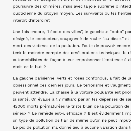
poursuivre des chimères, mais avec la joie suprême d’interdir
quotidienne du citoyen moyen. Les survivants ou les héritie
interdit d’interdire”.
Une fois encore, “l’écolo des villes”, le gauchiste “bobo” p
désigné, le conducteur, soupçonné de rouler “au diesel” et
mort des victimes de la pollution. Faute de pouvoir encore i
tenir le moindre compte des améliorations techniques, la r
automobilistes de façon à leur empoisonner l’existence à 
était-ce le but ?
La gauche parisienne, verts et roses confondus, a fait de la
obsessionnel ces derniers jours. Le terrorisme et l’augmen
peuvent attendre. La chasse à la voiture polluante est priori
la santé. On évalue à 1,7 milliard par an les dépenses de sa
42000 morts prématurées le triste bilan de la pollution de l’
sérieux ? Le remède est-il efficace ? Il est évidemment im
un type de pollution de l’air de même qu’on ne peut impute
Le pic de pollution n’a donné lieu à aucune variation dans l