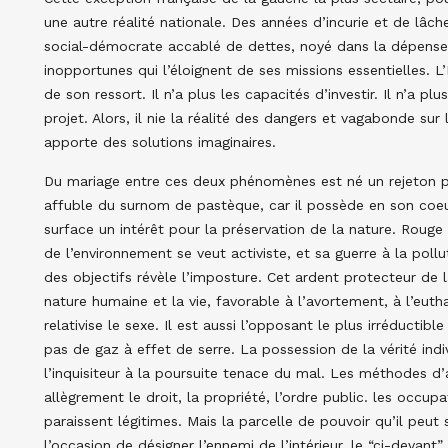
une autre réalité nationale. Des années d’incurie et de lâc
social-démocrate accablé de dettes, noyé dans la dépense 
inopportunes qui l’éloignent de ses missions essentielles. L
de son ressort. Il n’a plus les capacités d’investir. Il n’a pl
projet. Alors, il nie la réalité des dangers et vagabonde su
apporte des solutions imaginaires.
Du mariage entre ces deux phénomènes est né un rejeton po
affuble du surnom de pastèque, car il possède en son coeu
surface un intérêt pour la préservation de la nature. Rouge 
de l’environnement se veut activiste, et sa guerre à la pol
des objectifs révèle l’imposture. Cet ardent protecteur de 
nature humaine et la vie, favorable à l’avortement, à l’euth
relativise le sexe. Il est aussi l’opposant le plus irréductibl
pas de gaz à effet de serre. La possession de la vérité indivi
l’inquisiteur à la poursuite tenace du mal. Les méthodes d’a
allègrement le droit, la propriété, l’ordre public. les occupa
paraissent légitimes. Mais la parcelle de pouvoir qu’il peut 
l’occasion de désigner l’ennemi de l’intérieur, le “ci-devan