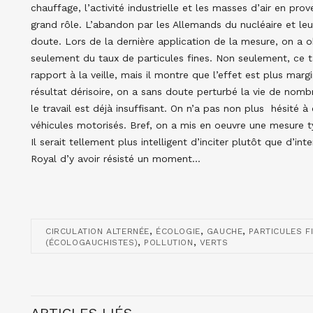
chauffage, l’activité industrielle et les masses d’air en pro
grand rôle. L’abandon par les Allemands du nucléaire et leur
doute. Lors de la dernière application de la mesure, on a 
seulement du taux de particules fines. Non seulement, ce t
rapport à la veille, mais il montre que l’effet est plus marg
résultat dérisoire, on a sans doute perturbé la vie de nomb
le travail est déjà insuffisant. On n’a pas non plus hésité à 
véhicules motorisés. Bref, on a mis en oeuvre une mesure typ
Il serait tellement plus intelligent d’inciter plutôt que d’i
Royal d’y avoir résisté un moment…
,
,
,
CIRCULATION ALTERNÉE
ÉCOLOGIE
GAUCHE
PARTICULES F
,
,
(ÉCOLOGAUCHISTES)
POLLUTION
VERTS