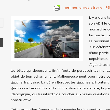
Imprimer, enregistrer en PD
Il y a dans 
son ADN le 
monarchie c
terroriste. L
se reconnais
leur célébra
d’une partie
République. 
l’égalité les
les têtes qui dépassent. Enfin faute de percevoir les menace
objet de leur acharnement. Malheureusement pour notre pay
gauche française. Là où en Europe, les gauches affrontent l
gestion de l’économie et la conception de la société, la ga
idéologique, qui lui interdit de toucher aux vraies question
constructive.
Cette exception française de la gauche la plus sectaire, p