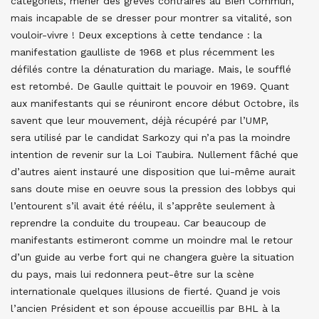
catégoriels, mener des grèves contraires au Bien Commun,
mais incapable de se dresser pour montrer sa vitalité, son
vouloir-vivre ! Deux exceptions à cette tendance : la
manifestation gaulliste de 1968 et plus récemment les
défilés contre la dénaturation du mariage. Mais, le soufflé
est retombé. De Gaulle quittait le pouvoir en 1969. Quant
aux manifestants qui se réuniront encore début Octobre, ils
savent que leur mouvement, déjà récupéré par l’UMP,
sera utilisé par le candidat Sarkozy qui n’a pas la moindre
intention de revenir sur la Loi Taubira. Nullement fâché que
d’autres aient instauré une disposition que lui-même aurait
sans doute mise en oeuvre sous la pression des lobbys qui
l’entourent s’il avait été réélu, il s’apprête seulement à
reprendre la conduite du troupeau. Car beaucoup de
manifestants estimeront comme un moindre mal le retour
d’un guide au verbe fort qui ne changera guère la situation
du pays, mais lui redonnera peut-être sur la scène
internationale quelques illusions de fierté. Quand je vois
l’ancien Président et son épouse accueillis par BHL à la