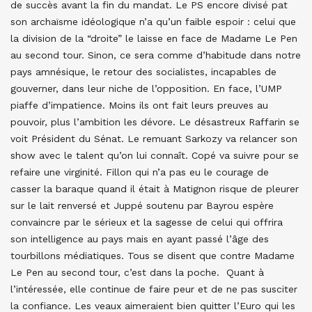
de succès avant la fin du mandat. Le PS encore divisé pat
son archaïsme idéologique n’a qu’un faible espoir : celui que
la division de la “droite” le laisse en face de Madame Le Pen
au second tour. Sinon, ce sera comme d’habitude dans notre
pays amnésique, le retour des socialistes, incapables de
gouverner, dans leur niche de l’opposition. En face, l’UMP
piaffe d’impatience. Moins ils ont fait leurs preuves au
pouvoir, plus l’ambition les dévore. Le désastreux Raffarin se
voit Président du Sénat. Le remuant Sarkozy va relancer son
show avec le talent qu’on lui connaît. Copé va suivre pour se
refaire une virginité. Fillon qui n’a pas eu le courage de
casser la baraque quand il était à Matignon risque de pleurer
sur le lait renversé et Juppé soutenu par Bayrou espère
convaincre par le sérieux et la sagesse de celui qui offrira
son intelligence au pays mais en ayant passé l’âge des
tourbillons médiatiques. Tous se disent que contre Madame
Le Pen au second tour, c’est dans la poche. Quant à
l’intéressée, elle continue de faire peur et de ne pas susciter
la confiance. Les veaux aimeraient bien quitter l’Euro qui les