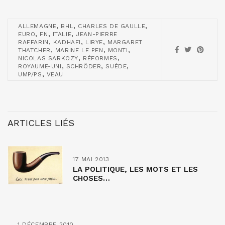
,
,
,
ALLEMAGNE
BHL
CHARLES DE GAULLE
,
,
,
EURO
FN
ITALIE
JEAN-PIERRE
,
,
,
RAFFARIN
KADHAFI
LIBYE
MARGARET
,
,
,
THATCHER
MARINE LE PEN
MONTI
,
,
NICOLAS SARKOZY
RÉFORMES
,
,
,
ROYAUME-UNI
SCHRÖDER
SUÈDE
,
UMP/PS
VEAU
ARTICLES LIÉS
17 MAI 2013
LA POLITIQUE, LES MOTS ET LES
CHOSES…
1 DÉCEMBRE 2010