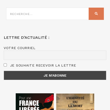
RECHERCHE
SUR
RECHER
:
LETTRE D’ACTUALITÉ :
VOTRE COURRIEL
JE SOUHAITE RECEVOIR LA LETTRE