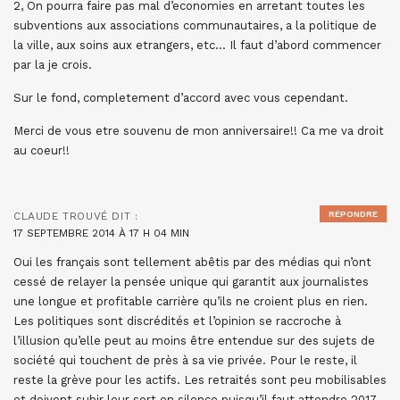
2, On pourra faire pas mal d’economies en arretant toutes les
subventions aux associations communautaires, a la politique de
la ville, aux soins aux etrangers, etc… Il faut d’abord commencer
par la je crois.
Sur le fond, completement d’accord avec vous cependant.
Merci de vous etre souvenu de mon anniversaire!! Ca me va droit
au coeur!!
RÉPONDRE
CLAUDE TROUVÉ
DIT :
17 SEPTEMBRE 2014 À 17 H 04 MIN
Oui les français sont tellement abêtis par des médias qui n’ont
cessé de relayer la pensée unique qui garantit aux journalistes
une longue et profitable carrière qu’ils ne croient plus en rien.
Les politiques sont discrédités et l’opinion se raccroche à
l’illusion qu’elle peut au moins être entendue sur des sujets de
société qui touchent de près à sa vie privée. Pour le reste, il
reste la grève pour les actifs. Les retraités sont peu mobilisables
et doivent subir leur sort en silence puisqu’il faut attendre 2017