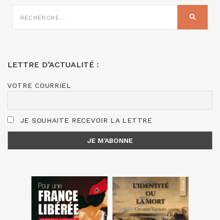
RECHERCHE
SUR
RECHER
:
LETTRE D’ACTUALITÉ :
VOTRE COURRIEL
JE SOUHAITE RECEVOIR LA LETTRE