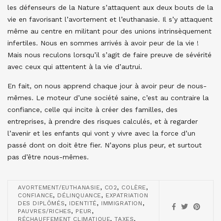
les défenseurs de la Nature s’attaquent aux deux bouts de la
vie en favorisant l’avortement et l’euthanasie. Il s’y attaquent
même au centre en militant pour des unions intrinsèquement
infertiles. Nous en sommes arrivés à avoir peur de la vie !
Mais nous reculons lorsqu’il s’agit de faire preuve de sévérité
avec ceux qui attentent à la vie d’autrui.
En fait, on nous apprend chaque jour à avoir peur de nous-
mêmes. Le moteur d’une société saine, c’est au contraire la
confiance, celle qui incite à créer des familles, des
entreprises, à prendre des risques calculés, et à regarder
l’avenir et les enfants qui vont y vivre avec la force d’un
passé dont on doit être fier. N’ayons plus peur, et surtout
pas d’être nous-mêmes.
,
,
,
AVORTEMENT/EUTHANASIE
CO2
COLÈRE
,
,
CONFIANCE
DÉLINQUANCE
EXPATRIATION
,
,
,
DES DIPLÔMÉS
IDENTITÉ
IMMIGRATION
,
,
PAUVRES/RICHES
PEUR
,
,
RÉCHAUFFEMENT CLIMATIQUE
TAXES