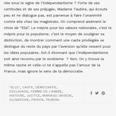
née sous le signe de l’indépendantisme ? Forte de ses
certitudes et de ses préjugés, Madame Taubira, qui écoute
peu et ne dialogue pas, est parvenue à faire l’unanimité
contre elle chez les magistrats. On comprend aisément le
choix de “Elle”. Le mépris pour les valeurs nationales, c’est le
mépris pour le populisme, c’est le moyen de souligner sa
distinction, de montrer comment une caste privilégiée se
distingue du reste du pays par l’aversion qu’elle ressent pour
les idées populaires. Est-il étonnant que l’indépendantisme
soit ainsi reconnu par le snobisme ? Non. On y trouve la
même racine et celle-ci ne s’appelle pas l’amour de la
France, mais ignore le sens de la démocratie.
,
,
,
"ELLE"
CASTE
DÉMOCRATIE
,
,
ESCLAVAGE
FEMME DE L'ANNÉE
,
,
,
HISTOIRE
JUSTICE
MARIAGE UNISEXE
,
,
OLIGARCHIE
PRISON
TAUBIRA