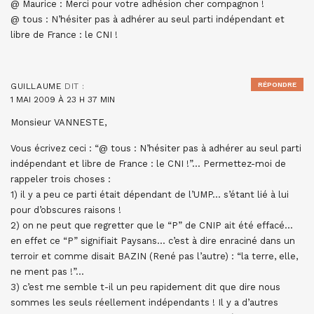
@ Maurice : Merci pour votre adhésion cher compagnon !
@ tous : N’hésiter pas à adhérer au seul parti indépendant et
libre de France : le CNI !
RÉPONDRE
GUILLAUME
DIT :
1 MAI 2009 À 23 H 37 MIN
Monsieur VANNESTE,
Vous écrivez ceci : “@ tous : N’hésiter pas à adhérer au seul parti
indépendant et libre de France : le CNI !”… Permettez-moi de
rappeler trois choses :
1) il y a peu ce parti était dépendant de l’UMP… s’étant lié à lui
pour d’obscures raisons !
2) on ne peut que regretter que le “P” de CNIP ait été effacé…
en effet ce “P” signifiait Paysans… c’est à dire enraciné dans un
terroir et comme disait BAZIN (René pas l’autre) : “la terre, elle,
ne ment pas !”…
3) c’est me semble t-il un peu rapidement dit que dire nous
sommes les seuls réellement indépendants ! Il y a d’autres