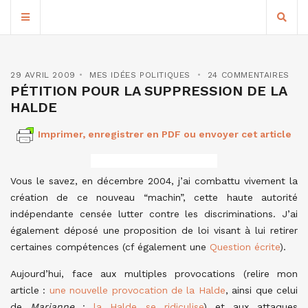
29 AVRIL 2009
MES IDÉES POLITIQUES
24 COMMENTAIRES
PÉTITION POUR LA SUPPRESSION DE LA
HALDE
Imprimer, enregistrer en PDF ou envoyer cet article
Vous le savez, en décembre 2004, j’ai combattu vivement la
création de ce nouveau “machin”, cette haute autorité
indépendante censée lutter contre les discriminations. J’ai
également déposé une proposition de loi visant à lui retirer
certaines compétences (cf également une
Question écrite
).
Aujourd’hui, face aux multiples provocations (relire mon
article :
une nouvelle provocation de la Halde
, ainsi que celui
de
Marianne
:
la Halde se ridiculise
) et aux attaques