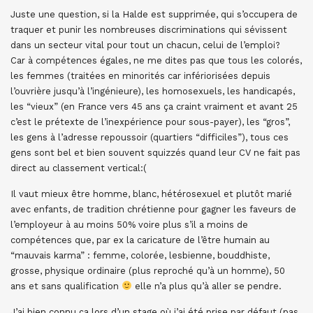
Juste une question, si la Halde est supprimée, qui s’occupera de
traquer et punir les nombreuses discriminations qui sévissent
dans un secteur vital pour tout un chacun, celui de l’emploi?
Car à compétences égales, ne me dites pas que tous les colorés,
les femmes (traitées en minorités car infériorisées depuis
l’ouvrière jusqu’à l’ingénieure), les homosexuels, les handicapés,
les “vieux” (en France vers 45 ans ça craint vraiment et avant 25
c’est le prétexte de l’inexpérience pour sous-payer), les “gros”,
les gens à l’adresse repoussoir (quartiers “difficiles”), tous ces
gens sont bel et bien souvent squizzés quand leur CV ne fait pas
direct au classement vertical:(
Il vaut mieux être homme, blanc, hétérosexuel et plutôt marié
avec enfants, de tradition chrétienne pour gagner les faveurs de
l’employeur à au moins 50% voire plus s’il a moins de
compétences que, par ex la caricature de l’être humain au
“mauvais karma” : femme, colorée, lesbienne, bouddhiste,
grosse, physique ordinaire (plus reproché qu’à un homme), 50
ans et sans qualification
elle n’a plus qu’à aller se pendre.
J’ai bien connu ça lors d’un stage où j’ai été prise par défaut (pas