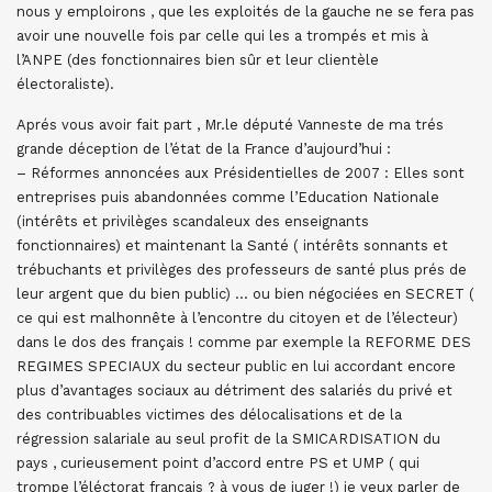
nous y emploirons , que les exploités de la gauche ne se fera pas
avoir une nouvelle fois par celle qui les a trompés et mis à
l’ANPE (des fonctionnaires bien sûr et leur clientèle
électoraliste).
Aprés vous avoir fait part , Mr.le député Vanneste de ma trés
grande déception de l’état de la France d’aujourd’hui :
– Réformes annoncées aux Présidentielles de 2007 : Elles sont
entreprises puis abandonnées comme l’Education Nationale
(intérêts et privilèges scandaleux des enseignants
fonctionnaires) et maintenant la Santé ( intérêts sonnants et
trébuchants et privilèges des professeurs de santé plus prés de
leur argent que du bien public) … ou bien négociées en SECRET (
ce qui est malhonnête à l’encontre du citoyen et de l’électeur)
dans le dos des français ! comme par exemple la REFORME DES
REGIMES SPECIAUX du secteur public en lui accordant encore
plus d’avantages sociaux au détriment des salariés du privé et
des contribuables victimes des délocalisations et de la
régression salariale au seul profit de la SMICARDISATION du
pays , curieusement point d’accord entre PS et UMP ( qui
trompe l’éléctorat français ? à vous de juger !) je veux parler de