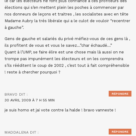
le car les électeurs ne font plus confiance à ces profiteurs des
élections qui s’en mettent plein les poches à commencer par
nos donneurs de leçons et traitres , les socialistes avec en tête
Madame Aubry la trés libérale qui a le culot de vouloir “recentrer
à gauche”.
Gens de gauche et salariés du privé méfiez-vous de ces gens là ,
ils profitent de vous et vous le savez…”char échaudé…”
Quant à l’UMP, se faire élire est une chose mais là aussi on ne
trompe pas impunément les électeurs et on les comprendra
s’ils rééditent le coup de 2002 , c’est tout à fait compréhensible
! reste à chercher pourquoi ?
RÉPONDRE
BRAVO
DIT :
30 AVRIL 2009 À 7 H 55 MIN
je suis homo et jai vote contre la halde ! bravo vanneste !
RÉPONDRE
MADDALENA
DIT :