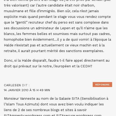
très valorisant) car l’autre candidate était noir charbon,
musulmane et fille d’immigrés. Bien sûr, cela n’est jamais
explicite mais quand pendant le stage vous vous rendez compte
que le “gentil” recruteur chef du perso est sans complexe dans
ses discussions un admirateur de Lepen et qu’il n’aime que les
blancs, les femmes belles et soumises mais surtout pas cadres,
homophobe bien évidemment…il y a de quoi vomir! à l’époque la
Halde n’existait pas et actuellement ce vieux machin est à la
retraite, il aurait pourtant mérité des sanctions exemplaires.
Donc, si la Halde disparaît, faudra t-il faire appel directement au
droit qui prévaut sur le notre, l’européen et la CEDH?
RÉPONDRE
CARLESEN
DIT :
14 JANVIER 2010 À 15 H 49 MIN
Monsieur Vanneste au nom de la Galaxie SITA (Sensibilisation à
l’Islam Tous Azimuts) dont vous avez bien voulu indiquer les
liens de 2 de ses nombreux blogs et sites à savoir
SITAmnesty.wordpress.com et SITAsecure.wordpress.com