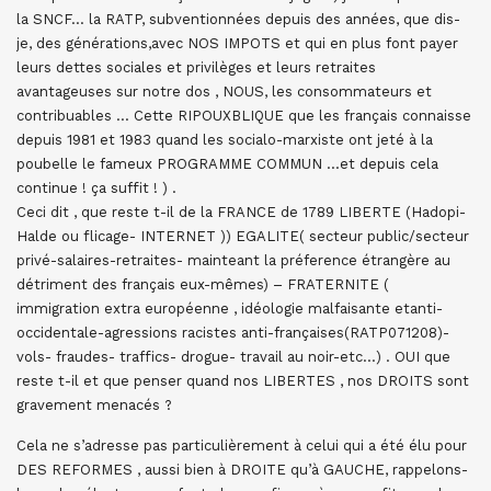
la SNCF… la RATP, subventionnées depuis des années, que dis-
je, des générations,avec NOS IMPOTS et qui en plus font payer
leurs dettes sociales et privilèges et leurs retraites
avantageuses sur notre dos , NOUS, les consommateurs et
contribuables … Cette RIPOUXBLIQUE que les français connaisse
depuis 1981 et 1983 quand les socialo-marxiste ont jeté à la
poubelle le fameux PROGRAMME COMMUN …et depuis cela
continue ! ça suffit ! ) .
Ceci dit , que reste t-il de la FRANCE de 1789 LIBERTE (Hadopi-
Halde ou flicage- INTERNET )) EGALITE( secteur public/secteur
privé-salaires-retraites- mainteant la préference étrangère au
détriment des français eux-mêmes) – FRATERNITE (
immigration extra européenne , idéologie malfaisante etanti-
occidentale-agressions racistes anti-françaises(RATP071208)-
vols- fraudes- traffics- drogue- travail au noir-etc…) . OUI que
reste t-il et que penser quand nos LIBERTES , nos DROITS sont
gravement menacés ?
Cela ne s’adresse pas particulièrement à celui qui a été élu pour
DES REFORMES , aussi bien à DROITE qu’à GAUCHE, rappelons-