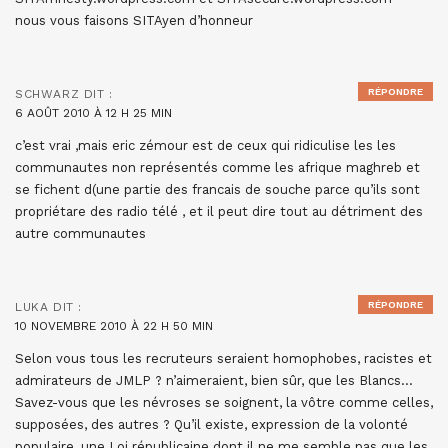
nous vous faisons SITAyen d’honneur
RÉPONDRE
SCHWARZ
DIT :
6 AOÛT 2010 À 12 H 25 MIN
c’est vrai ,mais eric zémour est de ceux qui ridiculise les les
communautes non représentés comme les afrique maghreb et
se fichent d(une partie des francais de souche parce qu’ils sont
propriétare des radio télé , et il peut dire tout au détriment des
autre communautes
RÉPONDRE
LUKA
DIT :
10 NOVEMBRE 2010 À 22 H 50 MIN
Selon vous tous les recruteurs seraient homophobes, racistes et
admirateurs de JMLP ? n’aimeraient, bien sûr, que les Blancs…
Savez-vous que les névroses se soignent, la vôtre comme celles,
supposées, des autres ? Qu’il existe, expression de la volonté
populaire, une Loi républicaine dont il ne me semble pas que les