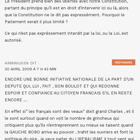
Le Président prend bien des libertés avec notre Constitution,
partant du principe qu’il est en droit d’intervenir ici ou là, alors
que la Constitution ne le dit pas expressément. Pourquoi le
Parlement serait il plus limité ?
Ce qui n’est pas expréssement interdit par la loi, ou la Loi, est
autorisé.
RÉPONDRE
ARMINIUS59
DIT :
30 AVRIL 2009 À 7 H 43 MIN
ENCORE UNE BONNE INITIATIVE NATIONALE DE LA PART D’UN
DEPUTE QUI, LUI , FAIT , SON BOULOT ET QUI REDONNE
ESPOIR ET CONFIANCE AU CITOYEN FRANCAIS S’IL EN RESTE
ENCORE …
En effet si” les français sont des veaux” dixit grand Charles , et il
le sont surtout quand on voit le nombre de grincheux qui
critiquent plus qu’ils n’entreprennent ou mieux se taisent quand
la GAUCHE BOBO arrive au pouvoir , trahit les ouvriers et font la
politique du pire , je veux parler du LIBERALISME à tout vent qui