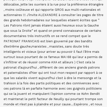
délocalise, jette les ouvriers à la rue pour la préférence étrangère
, moins coûteuse et qui rapporte GROS aux multi-nationales et
actionnaires !!! J’invite ALEXANDRE à consulter les pages de titre
des grands hebdomadaires sur lesquelles etaient écrites que ”
Les Patrons n’ont jamais étaient aussi heureux sous la Gauche
que sous la Droite” et quand on prend connaissance de certains
documentaires trés instructifs on se rend compet que le
PATRONAT FRANVCAIS est bien gouverné par des bandits
d’extrême gauche,marxistes , maoïstes, sans doute trés
intelligents et vicieux (pour arriver au pouvoir il faut l’être mais
surtout issus pourtant de ce fameux MAI 68 qui leur a permis de
s’infiltrer et de réussir comme AXA et ailleurs ) C’est cela le
patronat d’aujourd’hui , différent de ces anciens grands patrons
et paternalistes d’hier qui ont tout mon respect par rapport à ce
que les salariés vivent aujourd’hui c’est à dire le mensonge et la
trahison à la fois des partis politiques et des connivences avec
ces patrons là en parfaite harmonie avec ces guignols politiciens
qui se la jouent et manipulent l’opinion comme ce Kohn Bendit
et maintenat le petit facteur de Neuilly qui pourtant trompe son
monde et n’est pas à plaindre et pour cause…Espérons , et nous