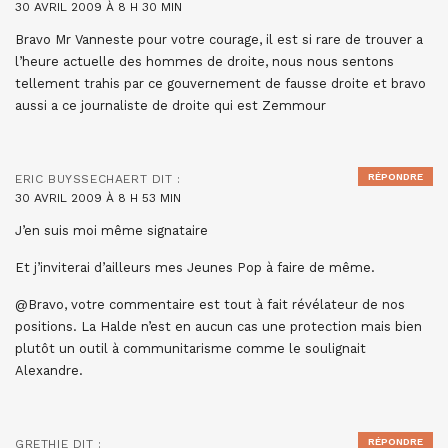
30 AVRIL 2009 À 8 H 30 MIN
Bravo Mr Vanneste pour votre courage, il est si rare de trouver a
l’heure actuelle des hommes de droite, nous nous sentons
tellement trahis par ce gouvernement de fausse droite et bravo
aussi a ce journaliste de droite qui est Zemmour
RÉPONDRE
ERIC BUYSSECHAERT
DIT :
30 AVRIL 2009 À 8 H 53 MIN
J’en suis moi même signataire
Et j’inviterai d’ailleurs mes Jeunes Pop à faire de même.
@Bravo, votre commentaire est tout à fait révélateur de nos
positions. La Halde n’est en aucun cas une protection mais bien
plutôt un outil à communitarisme comme le soulignait
Alexandre.
RÉPONDRE
GRETHIE
DIT :