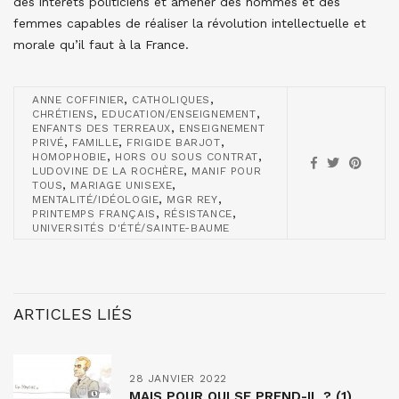
des intérêts politiciens et amener des hommes et des
femmes capables de réaliser la révolution intellectuelle et
morale qu’il faut à la France.
,
,
ANNE COFFINIER
CATHOLIQUES
,
,
CHRÉTIENS
EDUCATION/ENSEIGNEMENT
,
ENFANTS DES TERREAUX
ENSEIGNEMENT
,
,
,
PRIVÉ
FAMILLE
FRIGIDE BARJOT
,
,
HOMOPHOBIE
HORS OU SOUS CONTRAT
,
LUDOVINE DE LA ROCHÈRE
MANIF POUR
,
,
TOUS
MARIAGE UNISEXE
,
,
MENTALITÉ/IDÉOLOGIE
MGR REY
,
,
PRINTEMPS FRANÇAIS
RÉSISTANCE
UNIVERSITÉS D'ÉTÉ/SAINTE-BAUME
ARTICLES LIÉS
28 JANVIER 2022
MAIS POUR QUI SE PREND-IL ? (1)