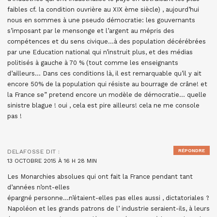
faibles cf. la condition ouvrière au XIX ème siècle) , aujourd’hui
nous en sommes à une pseudo démocratie: les gouvernants
s’imposant par le mensonge et l’argent au mépris des
compétences et du sens civique…à des population décérébrées
par une Education national qui n’instruit plus, et des médias
politisés à gauche à 70 % (tout comme les enseignants
d’ailleurs… Dans ces conditions là, il est remarquable qu’il y ait
encore 50% de la population qui résiste au bourrage de crâne! et
la France se” pretend encore un modèle de démocratie… quelle
sinistre blague ! oui , cela est pire ailleurs! cela ne me console
pas !
RÉPONDRE
DELAFOSSE
DIT :
13 OCTOBRE 2015 À 16 H 28 MIN
Les Monarchies absolues qui ont fait la France pendant tant
d’années n’ont-elles
épargné personne…n’étaient-elles pas elles aussi , dictatoriales ?
Napoléon et les grands patrons de l’ industrie seraient-ils, à leurs