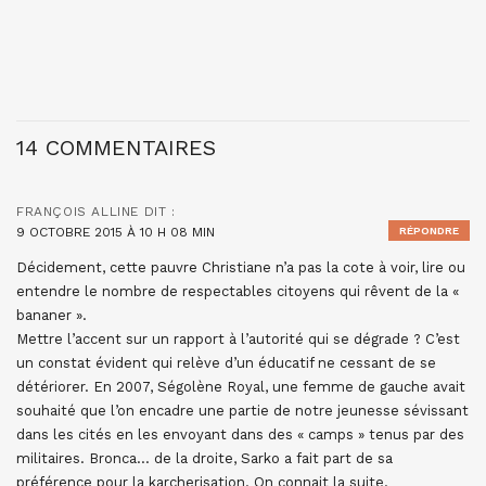
14 COMMENTAIRES
FRANÇOIS ALLINE
DIT :
9 OCTOBRE 2015 À 10 H 08 MIN
RÉPONDRE
Décidement, cette pauvre Christiane n’a pas la cote à voir, lire ou
entendre le nombre de respectables citoyens qui rêvent de la «
bananer ».
Mettre l’accent sur un rapport à l’autorité qui se dégrade ? C’est
un constat évident qui relève d’un éducatif ne cessant de se
détériorer. En 2007, Ségolène Royal, une femme de gauche avait
souhaité que l’on encadre une partie de notre jeunesse sévissant
dans les cités en les envoyant dans des « camps » tenus par des
militaires. Bronca… de la droite, Sarko a fait part de sa
préférence pour la karcherisation. On connait la suite.