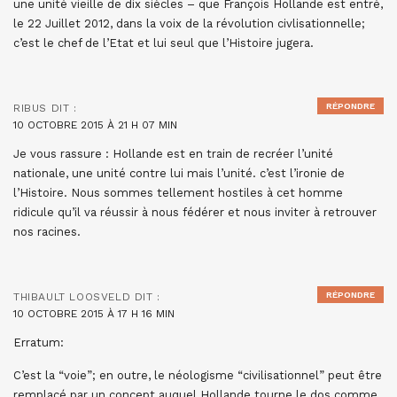
une unité vieille de dix siècles – que François Hollande est entré,
le 22 Juillet 2012, dans la voix de la révolution civlisationnelle;
c’est le chef de l’Etat et lui seul que l’Histoire jugera.
RÉPONDRE
RIBUS
DIT :
10 OCTOBRE 2015 À 21 H 07 MIN
Je vous rassure : Hollande est en train de recréer l’unité
nationale, une unité contre lui mais l’unité. c’est l’ironie de
l’Histoire. Nous sommes tellement hostiles à cet homme
ridicule qu’il va réussir à nous fédérer et nous inviter à retrouver
nos racines.
RÉPONDRE
THIBAULT LOOSVELD
DIT :
10 OCTOBRE 2015 À 17 H 16 MIN
Erratum:
C’est la “voie”; en outre, le néologisme “civilisationnel” peut être
remplacé par un concept auquel Hollande tourne le dos comme