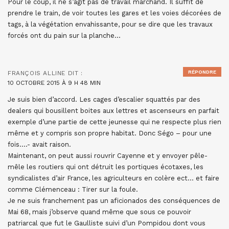
Pour le coup, il ne s’agit pas de travail marchand. Il suffit de
prendre le train, de voir toutes les gares et les voies décorées de
tags, à la végétation envahissante, pour se dire que les travaux
forcés ont du pain sur la planche…
RÉPONDRE
FRANÇOIS ALLINE
DIT :
10 OCTOBRE 2015 À 9 H 48 MIN
Je suis bien d’accord. Les cages d’escalier squattés par des
dealers qui bousillent boites aux lettres et ascenseurs en parfait
exemple d’une partie de cette jeunesse qui ne respecte plus rien
même et y compris son propre habitat. Donc Ségo – pour une
fois….- avait raison.
Maintenant, on peut aussi rouvrir Cayenne et y envoyer pêle-
mêle les routiers qui ont détruit les portiques écotaxes, les
syndicalistes d’air France, les agriculteurs en colère ect… et faire
comme Clémenceau : Tirer sur la foule.
Je ne suis franchement pas un aficionados des conséquences de
Mai 68, mais j’observe quand même que sous ce pouvoir
patriarcal que fut le Gaulliste suivi d’un Pompidou dont vous