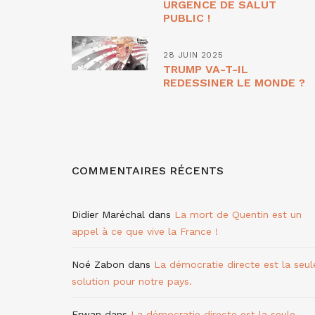
URGENCE DE SALUT
PUBLIC !
28 JUIN 2025
TRUMP VA-T-IL
REDESSINER LE MONDE ?
COMMENTAIRES RÉCENTS
Didier Maréchal
dans
La mort de Quentin est un
appel à ce que vive la France !
Noé Zabon
dans
La démocratie directe est la seul
solution pour notre pays.
Erwan
dans
La démocratie directe est la seule