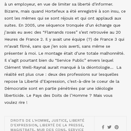
à un employeur, en vue de limiter sa liberté d’informer.
Bizarre, mais quand Hortefeux a été enregistré à son insu, ce
sont les mêmes qui se sont réjouis et qui ont applaudi aux
suites. En 2005, une séquence tronquée d’un échange que
j’avais eu avec des “Flamands roses” s’est retrouvée au 20
Heures de France 2. Il y avait une équipe (?) de France 3 qui
m’avait filmé, sans que j’en sois averti, sans même se
présenter à moi. Le montage était d’une totale malhonnêté.
Il s’agit pourtant bien du “Service Public” envers lequel
Clément Weill-Raynal aurait manqué à la déontologie… La
réalité est plus crue : deux des professions sur lesquelles
repose la Liberté d’Expression, c’est-à-dire le coeur de la
Démocratie sont en partie pénétrées par une idéologie
liberticide. Le Pays des Doits de l’Homme ? Mais vous
voulez rire !
,
,
DROITS DE L'HOMME
JUSTICE
LIBERTÉ
,
,
D'EXPRESSION
LIBERTÉ DE LA PRESSE
,
,
MAGISTRATS
MUR DES CONS
SERVICE