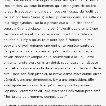
Mais, “nul ne doit être inquiété pour ses opinions” dit notre
Déclaration. Or, ceux-là mêmes qui s’étranglent de colère
lorsqu’ils soupçonnent chez un policier l’usage du “délit de
faciès” ont leurs “sales gueules” punaisées dans une salle de
leur siège syndical. De là à penser que si l’un des “cons”
venait à être justiciable, il ne bénéficierait pas d’un préjugé
favorable et aurait, de prime abord, une bonne tête de
coupable, il n’y a qu’un tout petit pas à franchir. Je me
souviens d’avoir entendu une éminente représentante du
Parquet me dire à l’audience, qu’en tant que député, je
devais donner l’exemple de la soumission à la Loi. Cette
brillante juriste avait omis un détail secondaire : un député
peut être opposé à un texte et a parfaitement le droit de le
dire. Dans son élan justicier, la brave dame avait oublié qu’en
général, dans une démocratie, il y a une opposition. Elle
avait également considéré qu’on peut punir la pensée,
l’opinion. Autrement dit, elle avait sans hésitation proclamé :
” les Droits de l’Homme, connais pas !”
Le droit d’expression est malheureusement limité dans notre