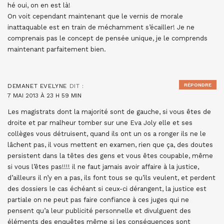
hé oui, on en est là!
On voit cependant maintenant que le vernis de morale
inattaquable est en train de méchamment s’écailler! Je ne
comprenais pas le concept de pensée unique, je le comprends
maintenant parfaitement bien.
RÉPONDRE
DEMANET EVELYNE
DIT :
7 MAI 2013 À 23 H 59 MIN
Les magistrats dont la majorité sont de gauche, si vous êtes de
droite et par malheur tomber sur une Eva Joly elle et ses
collèges vous détruisent, quand ils ont un os a ronger ils ne le
lâchent pas, il vous mettent en examen, rien que ça, des doutes
persistent dans la têtes des gens et vous êtes coupable, même
si vous l’êtes pas!!!! il ne faut jamais avoir affaire à la justice,
d’ailleurs il n’y en a pas, ils font tous se qu’ils veulent, et perdent
des dossiers le cas échéant si ceux-ci dérangent, la justice est
partiale on ne peut pas faire confiance à ces juges qui ne
pensent qu’a leur publicité personnelle et divulguent des
éléments des enquêtes même si les conséquences sont