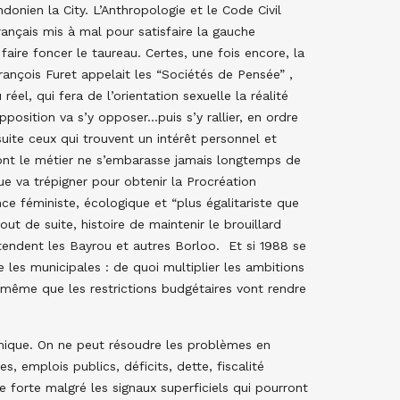
donien la City. L’Anthropologie et le Code Civil
ançais mis à mal pour satisfaire la gauche
aire foncer le taureau. Certes, une fois encore, la
ançois Furet appelait les “Sociétés de Pensée” ,
el, qui fera de l’orientation sexuelle la réalité
pposition va s’y opposer…puis s’y rallier, en ordre
suite ceux qui trouvent un intérêt personnel et
dont le métier ne s’embarasse jamais longtemps de
e va trépigner pour obtenir la Procréation
e féministe, écologique et “plus égalitariste que
ut de suite, histoire de maintenir le brouillard
ttendent les Bayrou et autres Borloo. Et si 1988 se
 les municipales : de quoi multiplier les ambitions
rs même que les restrictions budgétaires vont rendre
nomique. On ne peut résoudre les problèmes en
 emplois publics, déficits, dette, fiscalité
 forte malgré les signaux superficiels qui pourront