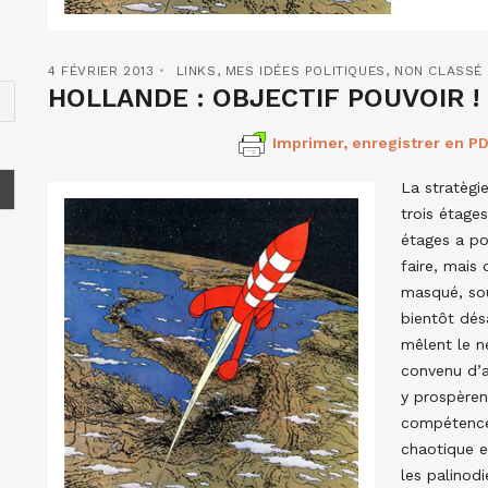
4 FÉVRIER 2013
LINKS
,
MES IDÉES POLITIQUES
,
NON CLASSÉ
HOLLANDE : OBJECTIF POUVOIR !
Imprimer, enregistrer en PD
La stratègie
trois étage
étages a po
faire, mais
masqué, sou
bientôt dés
mêlent le n
convenu d’a
y prospèren
compétence
chaotique et
les palinod