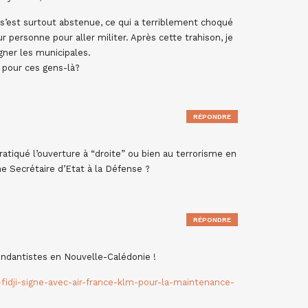
 s’est surtout abstenue, ce qui a terriblement choqué
 personne pour aller militer. Après cette trahison, je
gner les municipales.
s pour ces gens-là?
RÉPONDRE
pratiqué l’ouverture à “droite” ou bien au terrorisme en
 Secrétaire d’Etat à la Défense ?
RÉPONDRE
pendantistes en Nouvelle-Calédonie !
-fidji-signe-avec-air-france-klm-pour-la-maintenance-