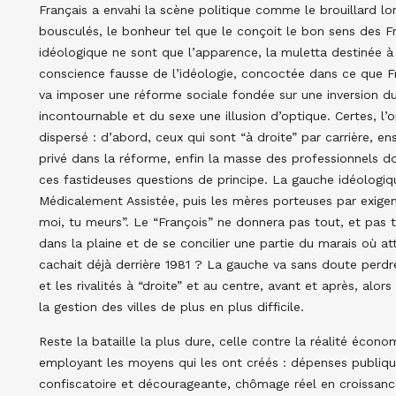
Français a envahi la scène politique comme le brouillard lon
bousculés, le bonheur tel que le conçoit le bon sens des Fr
idéologique ne sont que l’apparence, la muletta destinée à f
conscience fausse de l’idéologie, concoctée dans ce que Fr
va imposer une réforme sociale fondée sur une inversion du ré
incontournable et du sexe une illusion d’optique. Certes, l’o
dispersé : d’abord, ceux qui sont “à droite” par carrière, en
privé dans la réforme, enfin la masse des professionnels 
ces fastideuses questions de principe. La gauche idéologiqu
Médicalement Assistée, puis les mères porteuses par exigenc
moi, tu meurs”. Le “François” ne donnera pas tout, et pas to
dans la plaine et de se concilier une partie du marais où a
cachait déjà derrière 1981 ? La gauche va sans doute perdre
et les rivalités à “droite” et au centre, avant et après, alo
la gestion des villes de plus en plus difficile.
Reste la bataille la plus dure, celle contre la réalité éco
employant les moyens qui les ont créés : dépenses publiques,
confiscatoire et décourageante, chômage réel en croissance