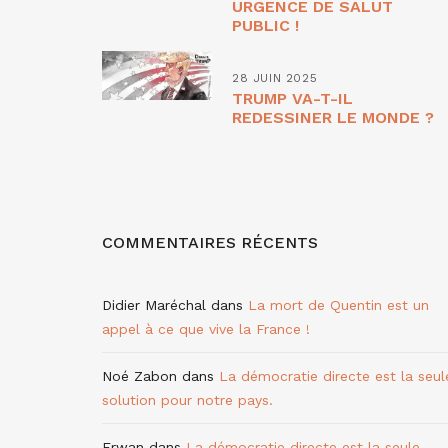
URGENCE DE SALUT
PUBLIC !
28 JUIN 2025
TRUMP VA-T-IL
REDESSINER LE MONDE ?
COMMENTAIRES RÉCENTS
Didier Maréchal
dans
La mort de Quentin est un
appel à ce que vive la France !
Noé Zabon
dans
La démocratie directe est la seul
solution pour notre pays.
Erwan
dans
La démocratie directe est la seule