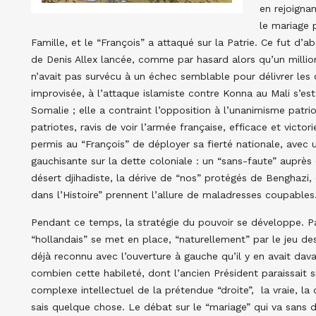
en rejoignan
le mariage 
Famille, et le “François” a attaqué sur la Patrie. Ce fut d’a
de Denis Allex lancée, comme par hasard alors qu’un million
n’avait pas survécu à un échec semblable pour délivrer les 
improvisée, à l’attaque islamiste contre Konna au Mali s’est 
Somalie ; elle a contraint l’opposition à l’unanimisme patr
patriotes, ravis de voir l’armée française, efficace et victor
permis au “François” de déployer sa fierté nationale, avec
gauchisante sur la dette coloniale : un “sans-faute” auprè
désert djihadiste, la dérive de “nos” protégés de Benghazi,
dans l’Histoire” prennent l’allure de maladresses coupables
Pendant ce temps, la stratégie du pouvoir se développe. Pa
“hollandais” se met en place, “naturellement” par le jeu de
déjà reconnu avec l’ouverture à gauche qu’il y en avait da
combien cette habileté, dont l’ancien Président paraissait si 
complexe intellectuel de la prétendue “droite”, la vraie, l
sais quelque chose. Le débat sur le “mariage” qui va sans