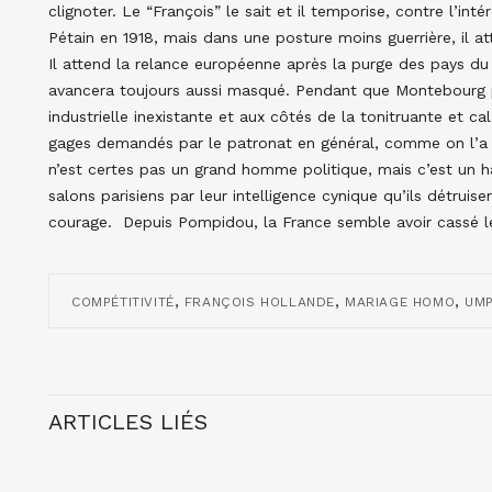
clignoter. Le “François” le sait et il temporise, contre l’i
Pétain en 1918, mais dans une posture moins guerrière, il at
Il attend la relance européenne après la purge des pays du su
avancera toujours aussi masqué. Pendant que Montebourg pi
industrielle inexistante et aux côtés de la tonitruante et c
gages demandés par le patronat en général, comme on l’a v
n’est certes pas un grand homme politique, mais c’est un ha
salons parisiens par leur intelligence cynique qu’ils détrui
courage. Depuis Pompidou, la France semble avoir cassé l
,
,
,
COMPÉTITIVITÉ
FRANÇOIS HOLLANDE
MARIAGE HOMO
UM
ARTICLES LIÉS