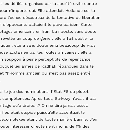
t les défilés organisés par la société civile contre
pour n’importe qui. Elle attendait Hollande sur la
bord l’échec désastreux de la tentative de libération
 d’opposants battaient le pavé parisien. Carter
otages américains en Iran. La riposte, sans doute
révèlée un coup de génie : elle a fait oublier la
iotique ; elle a sans doute ému beaucoup de vrais
ieuse acclamée par les foules africaines ; elle a
 un soupçon à peine perceptible de repentance
s duquel les armes de Kadhafi répandues dans le
 et “l’Homme africain qui n’est pas assez entré
.
r le jeu des nominations, l’Etat PS ou plutôt
s compétences. Après tout, Sarkozy n’avait-il pas
vantage qu’à droite…? On ne dira jamais assez
fier, était stupide puisqu’elle accentuait le
a décomplexée étant de toute manière bannie. J’en
 doute intéresser directement moins de 1% des