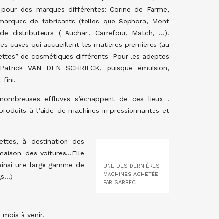
s pour des marques différentes: Corine de Farme,
arques de fabricants (telles que Sephora, Mont
 distributeurs ( Auchan, Carrefour, Match, …).
Les cuves qui accueillent les matières premières (au
ettes” de cosmétiques différents. Pour les adeptes
on Patrick VAN DEN SCHRIECK, puisque émulsion,
fini.
nombreuses effluves s’échappent de ces lieux !
produits à l’aide de machines impressionnantes et
ttes, à destination des
maison, des voitures…Elle
 ainsi une large gamme de
UNE DES DERNIÈRES
MACHINES ACHETÉE
gs…)
PAR SARBEC
 mois à venir.