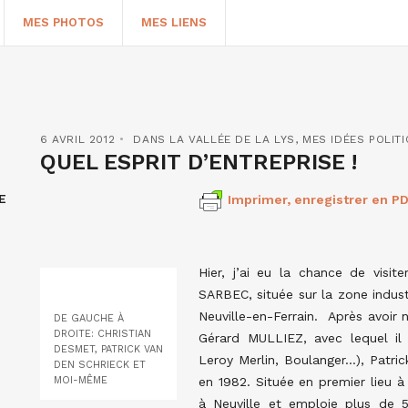
MES PHOTOS
MES LIENS
6 AVRIL 2012
DANS LA VALLÉE DE LA LYS
,
MES IDÉES POLIT
QUEL ESPRIT D’ENTREPRISE !
E
Imprimer, enregistrer en PD
Hier, j’ai eu la chance de visi
SARBEC, située sur la zone indust
HERCHER
Neuville-en-Ferrain. Après avoi
DE GAUCHE À
DROITE: CHRISTIAN
Gérard MULLIEZ, avec lequel i
DESMET, PATRICK VAN
Leroy Merlin, Boulanger…), Patr
DEN SCHRIECK ET
MOI-MÊME
en 1982. Située en premier lieu à
à Neuville et emploie plus de 5