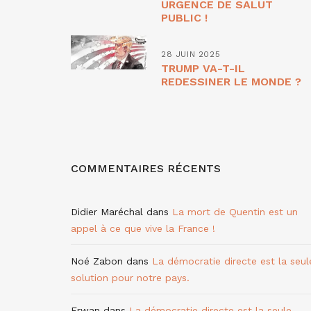
URGENCE DE SALUT
PUBLIC !
28 JUIN 2025
TRUMP VA-T-IL
REDESSINER LE MONDE ?
COMMENTAIRES RÉCENTS
Didier Maréchal
dans
La mort de Quentin est un
appel à ce que vive la France !
Noé Zabon
dans
La démocratie directe est la seul
solution pour notre pays.
Erwan
dans
La démocratie directe est la seule