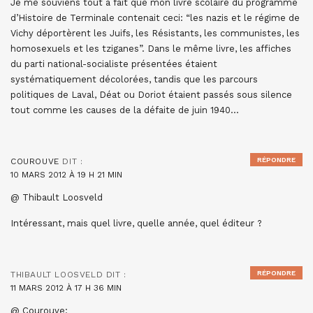
Je me souviens tout à fait que mon livre scolaire du programme
d’Histoire de Terminale contenait ceci: “les nazis et le régime de
Vichy déportèrent les Juifs, les Résistants, les communistes, les
homosexuels et les tziganes”. Dans le même livre, les affiches
du parti national-socialiste présentées étaient
systématiquement décolorées, tandis que les parcours
politiques de Laval, Déat ou Doriot étaient passés sous silence
tout comme les causes de la défaite de juin 1940…
RÉPONDRE
COUROUVE
DIT :
10 MARS 2012 À 19 H 21 MIN
@ Thibault Loosveld
Intéressant, mais quel livre, quelle année, quel éditeur ?
RÉPONDRE
THIBAULT LOOSVELD
DIT :
11 MARS 2012 À 17 H 36 MIN
@ Courouve: