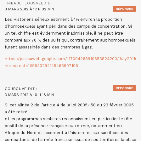
THIBAULT LOOSVELD
DIT :
3 MARS 2012 À 12 H 32 MIN
RÉPONDRE
Les Historiens sérieux estiment à 1% environ la proportion
d’homosexuels ayant péri dans des camps de concentration. Si
un tel chiffre est évidemment inadmissible, il ne peut être
comparé aux 70 % des Juifs qui, contrairement aux homosexuels,
furent assassinés dans des chambres à gaz.
https://picasaweb.google.com/117004268910653824200/July2011Our
noredirect=1#5640294145466907106
RÉPONDRE
COUROUVE
DIT :
3 MARS 2012 À 16 H 18 MIN
Si cet alinéa 2 de l’article 4 de la loi 2005-158 du 23 février 2005
a été retiré,
« Les programmes scolaires reconnaissent en particulier le rôle
positif de la présence française outre-mer, notamment en
Afrique du Nord et accordent à l’histoire et aux sacrifices des
combattants de l’armée française issus de ces territoires la place