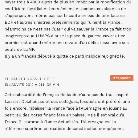
payer trois à 4000 euros de plus en impôt par la modification du
coefficient famillial et leurs éoliens et panneaux solaire ils ne
s’apperçoivent même pas sur la coute en bas de leur facture
EDF et autres sinistres prélèvements qui ruinent la France.
néanmoins ce n’est pas l’UMP qui va sauver la France ça fait trop
longtemps que LUMPS à prise la place du gauche caviar et ce
premier est quand même une erzats d’un délicatesse avec ses
oeufs de LUMP.
Il y a un français député à quitté ce parti insipide rejoignez le.
RÉPONDRE
THIBAULT LOOSVELD
DIT :
13 JANVIER 2012 À 21 H 32 MIN
Cette absurdité de François Hollande n’aura pas du tout inspiré
Laurent Delahousse et ses collègues, lesquels ont préféré, une
fois encore, rabaisser la France face à l’Allemagne en jouant au
petit jeu des notes financières en baisse. Mais il est vrai qu’à
France 2 -comme à France Actualités- l’Allemagne est la
référence suprême en matière de construction européenne.