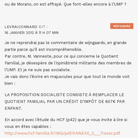
ou de Morano, on est effrayé. Que font-elles encore à l’UMP ?
RÉPONDRE
LEVRAICONNARD
DIT :
16 JANVIER 2012 À 11 H 07 MIN
Je ne reprendrai pas le commentaire de wijngaards, en grande
partie parce qu’il est incompréhensible.
Par contre, M. Vanneste, pour ce qui concerne le Quotient
Familial, je désespère de l’opiniâtreté militante des membres de
l’UMP. Et je ne suis pas socialiste.
Je vais donc l’écrire en majuscules pour que tout le monde voit
bien :
LA PROPOSITION SOCIALISTE CONSISTE À REMPLACER LE
QUOTIENT FAMILIAL PAR UN CRÉDIT D’IMPÔT DE 607€ PAR
ENFANT.
En accord avec l’étude du HCF (p42) que je vous invite à lire si
vous en êtes capables :
http://www.hcf-famille.fr/IMG/pdf/ANNEXE_3___Tresor.pdf