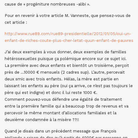
cause de « progéniture nombreuses -alibi ».
Pour en revenir à votre article M. Vanneste, que pensez-vous de
cet article :
http://www.rue89.com/rue89-presidentielle/2012/01/05/oui-un-
enfant-de-riches-coute-plus-cher-letat-quun-enfant-de-pauvres
J’ai deux exemples à vous donner, deux exemples de familles
hétérosexuelles puisque ça polémique encore sur ce sujet ici.
La première avec deux enfants et bientôt un troisième, perçoit
près de …10000 € mensuels (2 cadres sup). L’autre, percevait
deux smic avec trois enfants. Hélas, la mère est partie en
laissant les enfants au père (oui ça arrive, ce n’est pas toujours le
père qui est indigne) et donc il lui reste 1000 €.
Comment pouvez-vous défendre une égalité de traitement
entre la première famille qui a beaucoup trop de revenus et va
percevoir le même montant d’allocations familiales et la
deuxième condamnée à la misère ??!!
Quand je disais dans un précédent message que François
Hollande a raison de dire qu’à partir de 4000€ par personne on