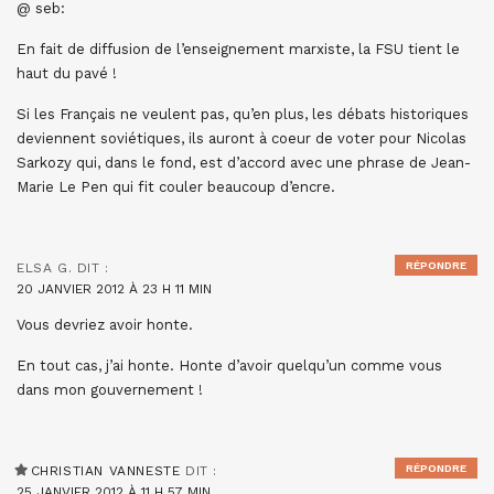
@ seb:
En fait de diffusion de l’enseignement marxiste, la FSU tient le
haut du pavé !
Si les Français ne veulent pas, qu’en plus, les débats historiques
deviennent soviétiques, ils auront à coeur de voter pour Nicolas
Sarkozy qui, dans le fond, est d’accord avec une phrase de Jean-
Marie Le Pen qui fit couler beaucoup d’encre.
RÉPONDRE
ELSA G.
DIT :
20 JANVIER 2012 À 23 H 11 MIN
Vous devriez avoir honte.
En tout cas, j’ai honte. Honte d’avoir quelqu’un comme vous
dans mon gouvernement !
RÉPONDRE
CHRISTIAN VANNESTE
DIT :
25 JANVIER 2012 À 11 H 57 MIN