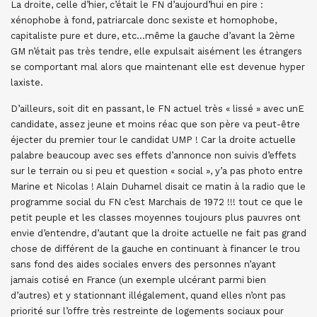
La droite, celle d’hier, c’était le FN d’aujourd’hui en pire :
xénophobe à fond, patriarcale donc sexiste et homophobe,
capitaliste pure et dure, etc…même la gauche d’avant la 2ème
GM n’était pas très tendre, elle expulsait aisément les étrangers
se comportant mal alors que maintenant elle est devenue hyper
laxiste.
D’ailleurs, soit dit en passant, le FN actuel très « lissé » avec unE
candidate, assez jeune et moins réac que son père va peut-être
éjecter du premier tour le candidat UMP ! Car la droite actuelle
palabre beaucoup avec ses effets d’annonce non suivis d’effets
sur le terrain ou si peu et question « social », y’a pas photo entre
Marine et Nicolas ! Alain Duhamel disait ce matin à la radio que le
programme social du FN c’est Marchais de 1972 !!! tout ce que le
petit peuple et les classes moyennes toujours plus pauvres ont
envie d’entendre, d’autant que la droite actuelle ne fait pas grand
chose de différent de la gauche en continuant à financer le trou
sans fond des aides sociales envers des personnes n’ayant
jamais cotisé en France (un exemple ulcérant parmi bien
d’autres) et y stationnant illégalement, quand elles n’ont pas
priorité sur l’offre très restreinte de logements sociaux pour