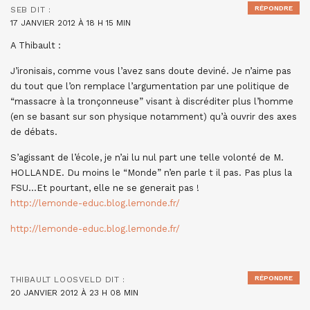
RÉPONDRE
SEB
DIT :
17 JANVIER 2012 À 18 H 15 MIN
A Thibault :
J’ironisais, comme vous l’avez sans doute deviné. Je n’aime pas
du tout que l’on remplace l’argumentation par une politique de
“massacre à la tronçonneuse” visant à discréditer plus l’homme
(en se basant sur son physique notamment) qu’à ouvrir des axes
de débats.
S’agissant de l’école, je n’ai lu nul part une telle volonté de M.
HOLLANDE. Du moins le “Monde” n’en parle t il pas. Pas plus la
FSU…Et pourtant, elle ne se generait pas !
http://lemonde-educ.blog.lemonde.fr/
http://lemonde-educ.blog.lemonde.fr/
RÉPONDRE
THIBAULT LOOSVELD
DIT :
20 JANVIER 2012 À 23 H 08 MIN