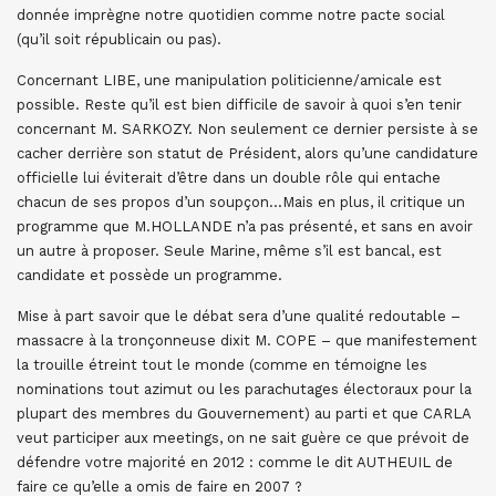
donnée imprègne notre quotidien comme notre pacte social
(qu’il soit républicain ou pas).
Concernant LIBE, une manipulation politicienne/amicale est
possible. Reste qu’il est bien difficile de savoir à quoi s’en tenir
concernant M. SARKOZY. Non seulement ce dernier persiste à se
cacher derrière son statut de Président, alors qu’une candidature
officielle lui éviterait d’être dans un double rôle qui entache
chacun de ses propos d’un soupçon…Mais en plus, il critique un
programme que M.HOLLANDE n’a pas présenté, et sans en avoir
un autre à proposer. Seule Marine, même s’il est bancal, est
candidate et possède un programme.
Mise à part savoir que le débat sera d’une qualité redoutable –
massacre à la tronçonneuse dixit M. COPE – que manifestement
la trouille étreint tout le monde (comme en témoigne les
nominations tout azimut ou les parachutages électoraux pour la
plupart des membres du Gouvernement) au parti et que CARLA
veut participer aux meetings, on ne sait guère ce que prévoit de
défendre votre majorité en 2012 : comme le dit AUTHEUIL de
faire ce qu’elle a omis de faire en 2007 ?