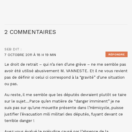
2 COMMENTAIRES
SEB
DIT :
7 OCTOBRE 2011 À 18 H 19 MIN
RÉPONDRE
Le droit de retrait – qui n’a rien d’une grève – ne me semble pas
avoir été utilisé abusivement M. VANNESTE. Et il ne vous revient
pas de définir si celui ci correspond à la “gravité” d’une situation
ou pas.
Au reste, il me semble que les députés devraient plutôt se taire
sur le sujet…Parce qu’en matière de “danger imminent” je ne
suis pas sur qu’une mouette présente dans l’Hémicycle, puisse
justifier l’évacuation mili militari des députés, fuyant devant ce
terrible danger !
Avez vous évalué le préjudice causé par l’absence de la