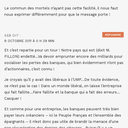
Le commun des mortels n’ayant pas cette facilité, il nous faut
nous exprimer différemment pour que le message porte !
RÉPONDRE
SEB
DIT :
8 OCTOBRE 2011 À 0 H 29 MIN
Et c’est repartie pour un tour ! Notre pays qui est (dixit M.
FILLON) endetté…Va devoir emprunter encore des milliards pour
socialiser les pertes des banques, qui bien évidemment n’ont pas
d’actionnaires, c’est connu !
Je croyais qu’il y avait des libéraux à l’UMP…De toute évidence,
ce n’est pas le cas ! Dans un monde libéral, on laisse l’entreprise
qui fait faillite…Faire faillite et la banque qui a fait des erreurs…
Casquer !
Et comme pour une entreprise, les banques peuvent très bien
payer leurs créanciers – ici le Peuple Français et l’ensemble des
épargnants – il n’est donc pas utile de brandir la menace d’une
non récupération des deniers des citoyens…Puisqu’il y a un