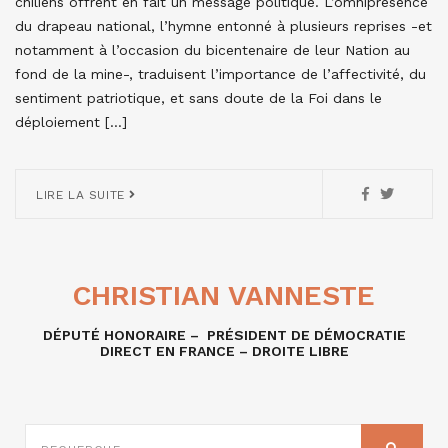
chiliens offrent en fait un message politique. L’omniprésence
du drapeau national, l’hymne entonné à plusieurs reprises -et
notamment à l’occasion du bicentenaire de leur Nation au
fond de la mine-, traduisent l’importance de l’affectivité, du
sentiment patriotique, et sans doute de la Foi dans le
déploiement […]
LIRE LA SUITE
CHRISTIAN VANNESTE
DÉPUTÉ HONORAIRE – PRÉSIDENT DE DÉMOCRATIE
DIRECT EN FRANCE – DROITE LIBRE
RECHERCHE
SUR
RECHER