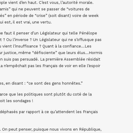
e vient d’en haut. C’est vous, l’autorité morale.
“amis” qui ne peuvent se passer de “voitures de
vés” en période de “crise” (soit disant) voire de week
 est, il est vrai, une vertu.
ue faut il penser d’un Législateur qui telle Pénélope
it ? Ou l’inverse ? Un Législateur qui ne s’offusque pas
ù vient l’insuffisance ? Quant à la confiance…Les
leur justice, même “défisciente” que leurs élus…Hormis
’en suis pas persuadé. La première Assemblée résidait
ela n’empêchait pas les Français de voir en elle l’espoir
es, en disant : “ce sont des gens honnêtes.”
rce que les politiques sont plutôt du coté de la
roit les sondages !
 déphasés par rapport à ce qu’attendent les Français
. On peut penser, puisque nous vivons en République,