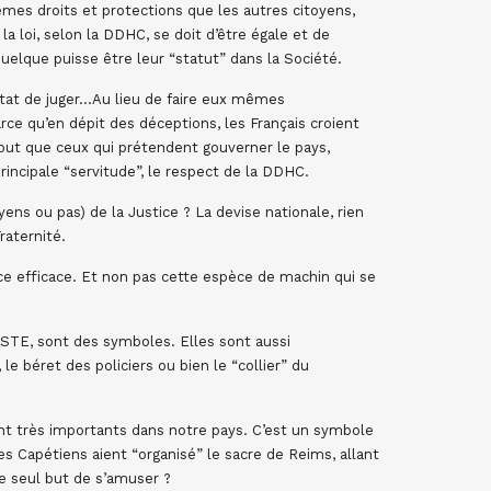
êmes droits et protections que les autres citoyens,
 la loi, selon la DDHC, se doit d’être égale et de
uelque puisse être leur “statut” dans la Société.
’Etat de juger…Au lieu de faire eux mêmes
ce qu’en dépit des déceptions, les Français croient
ut que ceux qui prétendent gouverner le pays,
rincipale “servitude”, le respect de la DDHC.
ens ou pas) de la Justice ? La devise nationale, rien
raternité.
tice efficace. Et non pas cette espèce de machin qui se
TE, sont des symboles. Elles sont aussi
le béret des policiers ou bien le “collier” du
nt très importants dans notre pays. C’est un symbole
es Capétiens aient “organisé” le sacre de Reims, allant
le seul but de s’amuser ?