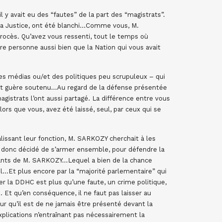
 y avait eu des “fautes” de la part des “magistrats”.
 la Justice, ont été blanchi…Comme vous, M.
procès. Qu’avez vous ressenti, tout le temps où
re personne aussi bien que la Nation qui vous avait
des médias ou/et des politiques peu scrupuleux – qui
t guère soutenu…Au regard de la défense présentée
istrats l’ont aussi partagé. La différence entre vous
ors que vous, avez été laissé, seul, par ceux qui se
lissant leur fonction, M. SARKOZY cherchait à les
ont donc décidé de s’armer ensemble, pour défendre la
ants de M. SARKOZY…Lequel a bien de la chance
el…Et plus encore par la “majorité parlementaire” qui
ler la DDHC est plus qu’une faute, un crime politique,
 Et qu’en conséquence, il ne faut pas laisser au
ur qu’il est de ne jamais être présenté devant la
plications n’entraînant pas nécessairement la