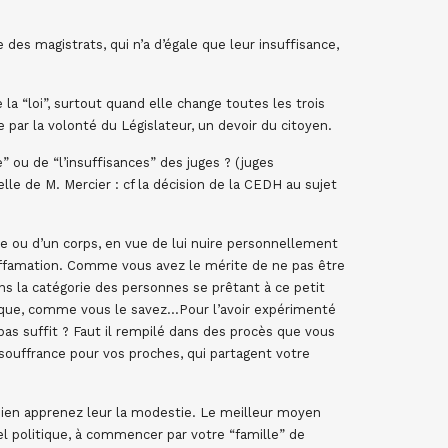
e des magistrats, qui n’a d’égale que leur insuffisance,
la “loi”, surtout quand elle change toutes les trois
e par la volonté du Législateur, un devoir du citoyen.
” ou de “l’insuffisances” des juges ? (juges
lle de M. Mercier : cf la décision de la CEDH au sujet
ne ou d’un corps, en vue de lui nuire personnellement
diffamation. Comme vous avez le mérite de ne pas être
ns la catégorie des personnes se prêtant à ce petit
dique, comme vous le savez…Pour l’avoir expérimenté
 pas suffit ? Faut il rempilé dans des procès que vous
 souffrance pour vos proches, qui partagent votre
 bien apprenez leur la modestie. Le meilleur moyen
el politique, à commencer par votre “famille” de