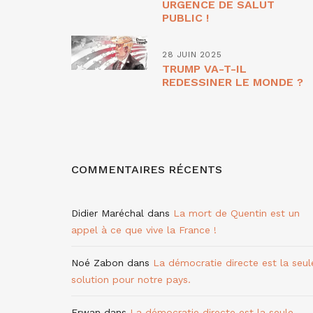
URGENCE DE SALUT
PUBLIC !
28 JUIN 2025
TRUMP VA-T-IL
REDESSINER LE MONDE ?
COMMENTAIRES RÉCENTS
Didier Maréchal
dans
La mort de Quentin est un
appel à ce que vive la France !
Noé Zabon
dans
La démocratie directe est la seul
solution pour notre pays.
Erwan
dans
La démocratie directe est la seule