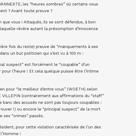
M. VANNESTE, les “heures sombres” où certains vous
nt ? Avant toute preuve ?
 que vous ! Attaqués, ils se sont défendus, à bon
laquelle révère autant la présomption d’innocence
mière fois du reste) preuve de “manquements à ses
dans un but politicien qui s’est vu à 100 m :
ipal suspect” est forcément le “coupable” d’un
pour l’heure ! Et cela quelque puisse être l’intime
ien pour “le meilleur d’entre vous” (WOETH) selon
VILLEPIN (contrairement aux affirmations du “staff”
 le banc des accusés ne sont pas toujours coupables :
rouver !) ou encore le “principal suspect” de la mort
re ses “crimes” passés.
sident, pour cette violation caractérisée de l’un des
e l’Homme !