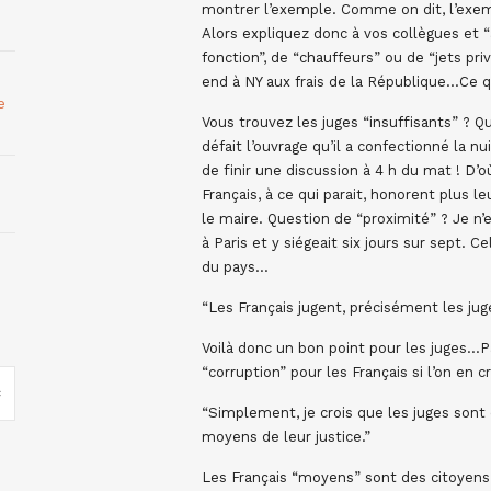
montrer l’exemple. Comme on dit, l’exempl
Alors expliquez donc à vos collègues et 
fonction”, de “chauffeurs” ou de “jets pri
end à NY aux frais de la République…Ce qui
e
Vous trouvez les juges “insuffisants” ? Q
défait l’ouvrage qu’il a confectionné la nu
de finir une discussion à 4 h du mat ! D’o
Français, à ce qui parait, honorent plus 
le maire. Question de “proximité” ? Je n
à Paris et y siégeait six jours sur sept. C
du pays…
“Les Français jugent, précisément les jug
Voilà donc un bon point pour les juges…Pa
“corruption” pour les Français si l’on en c
“Simplement, je crois que les juges sont
moyens de leur justice.”
Les Français “moyens” sont des citoyens