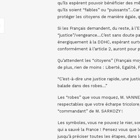
qu’ils espèrent pouvoir bénéficier des m
qu’ils soient “faibles” ou “puissants”…Car
protéger les citoyens de manière égale, q
Si les Français demandent, du reste, à l
“justice”/vengeance…C’est sans doute par
énergiquement à la DDHC, espérant surto
conformément à l’article 2, auront pour p
Qu’attendent les “citoyens” (Français moy
de plus, rien de moins : Liberté, Egalité, F
“C’est-à-dire une justice rapide, une jus
balade dans des robes…”
Les “robes” que vous moquez, M. VANNES
respectables que votre écharpe tricolore, 
“commandant” de M. SARKOZY !
Les symboles, vous ne pouvez le nier, so
qui a sauvé la France ! Pensez vous que l
jusqu’à préciser toutes les étapes, dans 