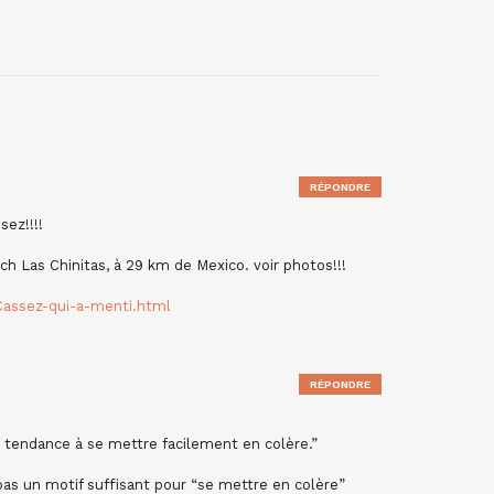
RÉPONDRE
ez!!!!
ch Las Chinitas, à 29 km de Mexico. voir photos!!!
Cassez-qui-a-menti.html
RÉPONDRE
tendance à se mettre facilement en colère.”
pas un motif suffisant pour “se mettre en colère”