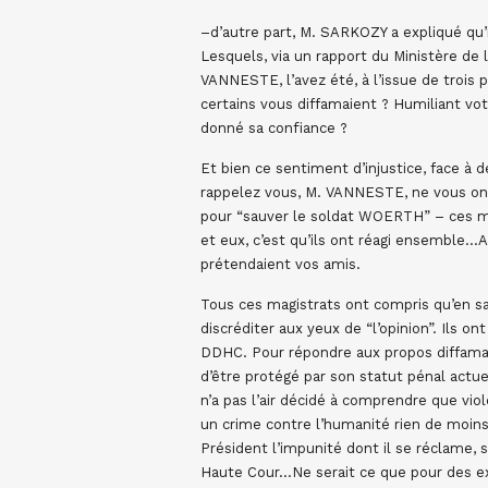
–d’autre part, M. SARKOZY a expliqué qu’il
Lesquels, via un rapport du Ministère de
VANNESTE, l’avez été, à l’issue de trois 
certains vous diffamaient ? Humiliant vot
donné sa confiance ?
Et bien ce sentiment d’injustice, face à 
rappelez vous, M. VANNESTE, ne vous on
pour “sauver le soldat WOERTH” – ces mag
et eux, c’est qu’ils ont réagi ensemble…Al
prétendaient vos amis.
Tous ces magistrats ont compris qu’en sa
discréditer aux yeux de “l’opinion”. Ils 
DDHC. Pour répondre aux propos diffam
d’être protégé par son statut pénal actu
n’a pas l’air décidé à comprendre que vio
un crime contre l’humanité rien de moins.
Président l’impunité dont il se réclame, s
Haute Cour…Ne serait ce que pour des ex