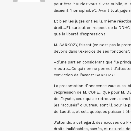
peut être ? Auriez vous si vite oublié, 
disaient “homophobe”…Avant tout jugeme
Et bien les juges ont eu la même réaction
droit…Et surtout en respect de la DDHC 
que la liberté d’expression !
M. SARKOZY, faisant (ce n’est pas la pre
devoirs dans l’exercice de ses fonctions”, 
–d’une part en considérant que “le princ
meutre…Ce qui rien ne permet d’attester 
conviction de l’avocat SARKOZY !
La presomption d’innocence vaut aussi b
l’expression de M. COPE…Que pour M. DE 
de l’élysée, ceux qui se retrouvent dans
les “accusés” d’Outreau sont là pour le p
de Laetitia, et cela quelques puissent êt
J’attends, à cet égard, des excuses du Pré
droits inaliénables, sacrés, et naturels d