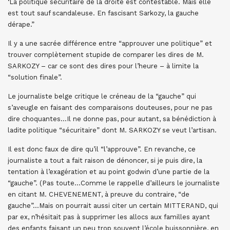
‘La politique sécuritaire de la droite est contestable. Mais elle
est tout sauf scandaleuse. En fascisant Sarkozy, la gauche
dérape.”
Il y a une sacrée différence entre “approuver une politique” et
trouver complètement stupide de comparer les dires de M.
SARKOZY – car ce sont des dires pour l’heure – à limite la
“solution finale”.
Le journaliste belge critique le créneau de la “gauche” qui
s’aveugle en faisant des comparaisons douteuses, pour ne pas
dire choquantes…Il ne donne pas, pour autant, sa bénédiction à
ladite politique “sécuritaire” dont M. SARKOZY se veut l’artisan.
Il est donc faux de dire qu’il “l’approuve”. En revanche, ce
journaliste a tout a fait raison de dénoncer, si je puis dire, la
tentation à l’exagération et au point godwin d’une partie de la
“gauche”. (Pas toute…Comme le rappelle d’ailleurs le journaliste
en citant M. CHEVENEMENT, à preuve du contraire, “de
gauche”…Mais on pourrait aussi citer un certain MITTERAND, qui
par ex, n’hésitait pas à supprimer les allocs aux familles ayant
des enfants faisant un peu trop souvent l’école buissonnière, en