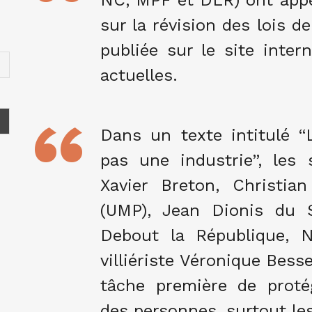
NC, MPF et DLR) ont appel
sur la révision des lois d
publiée sur le site inter
actuelles.
Dans un texte intitulé “
pas une industrie”, les 
Xavier Breton, Christia
(UMP), Jean Dionis du S
Debout la République, N
villiériste Véronique Bess
tâche première de proté
des personnes, surtout les