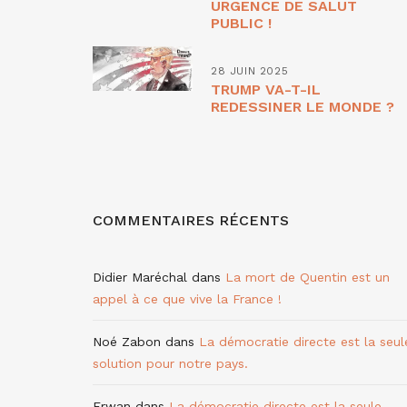
URGENCE DE SALUT
PUBLIC !
28 JUIN 2025
TRUMP VA-T-IL
REDESSINER LE MONDE ?
COMMENTAIRES RÉCENTS
Didier Maréchal
dans
La mort de Quentin est un
appel à ce que vive la France !
Noé Zabon
dans
La démocratie directe est la seul
solution pour notre pays.
Erwan
dans
La démocratie directe est la seule