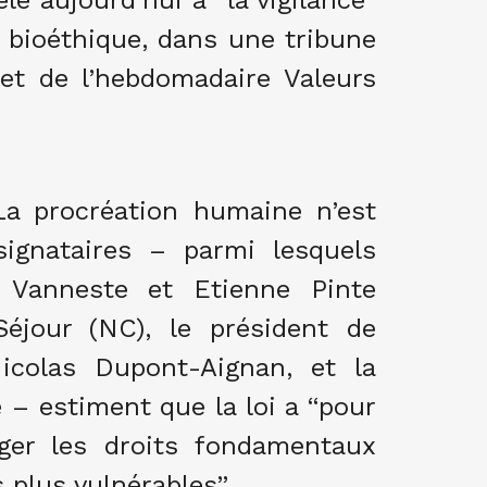
é aujourd’hui à “la vigilance”
e bioéthique, dans une tribune
net de l’hebdomadaire Valeurs
La procréation humaine n’est
signataires – parmi lesquels
n Vanneste et Etienne Pinte
éjour (NC), le président de
icolas Dupont-Aignan, et la
e – estiment que la loi a “pour
ger les droits fondamentaux
 plus vulnérables”.