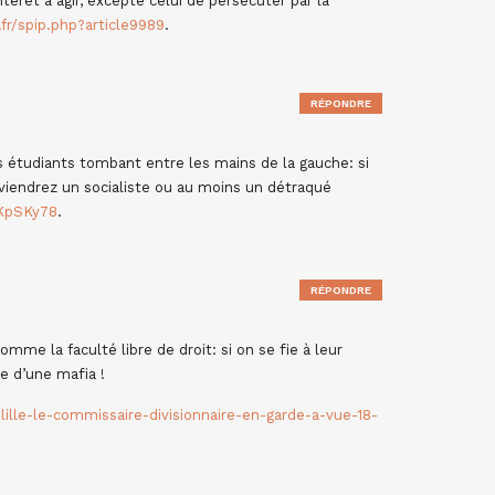
intérêt à agir, excepté celui de persécuter par la
fr/spip.php?article9989
.
RÉPONDRE
s étudiants tombant entre les mains de la gauche: si
eviendrez un socialiste ou au moins un détraqué
KpSKy78
.
RÉPONDRE
mme la faculté libre de droit: si on se fie à leur
e d’une mafia !
-lille-le-commissaire-divisionnaire-en-garde-a-vue-18-