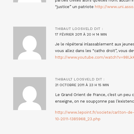
parties civiles alors qu’elles n’ont aucun 
“justice” un patriote
http://www.uni.asso.
THIBAUT LOOSVELD
DIT :
17 FÉVRIER 2011 À 20 H 14 MIN
Je le répéterai inlassablement aux jeune
vous allez dans les “catho droit”, vous d
http://www.youtube.com/watch?v=98Lk
THIBAULT LOOSVELD
DIT :
21 OCTOBRE 2011 À 23 H 15 MIN
Le Grand Orient de France, c’est un peu co
enseigne, on ne soupçonne pas l’existenc
http://www.lepoint.fr/societe/carlton-de
10-2011-1385968_23.php