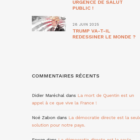
URGENCE DE SALUT
PUBLIC !
28 JUIN 2025
TRUMP VA-T-IL
REDESSINER LE MONDE ?
COMMENTAIRES RÉCENTS
Didier Maréchal
dans
La mort de Quentin est un
appel à ce que vive la France !
Noé Zabon
dans
La démocratie directe est la seul
solution pour notre pays.
Erwan
dans
La démocratie directe est la seule