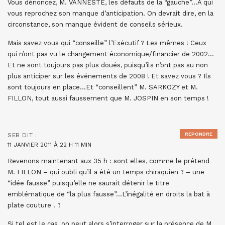
Vous dénoncez, M. VANNESTE, les défauts de la “gauche”…A qui
vous reprochez son manque d’anticipation. On devrait dire, en la
circonstance, son manque évident de conseils sérieux.
Mais savez vous qui “conseille” l’Exécutif ? Les mêmes ! Ceux
qui n’ont pas vu le changement économique/financier de 2002…
Et ne sont toujours pas plus doués, puisqu’ils n’ont pas su non
plus anticiper sur les événements de 2008 ! Et savez vous ? Ils
sont toujours en place…Et “conseillent” M. SARKOZY et M.
FILLON, tout aussi faussement que M. JOSPIN en son temps !
RÉPONDRE
SEB
DIT :
11 JANVIER 2011 À 22 H 11 MIN
Revenons maintenant aux 35 h : sont elles, comme le prétend
M. FILLON – qui oubli qu’il a été un temps chiraquien ? – une
“idée fausse” puisqu’elle ne saurait détenir le titre
emblématique de “la plus fausse”…L’inégalité en droits la bat à
plate couture ! ?
Si tel est le cas, on peut alors s’interroger sur la présence de M.