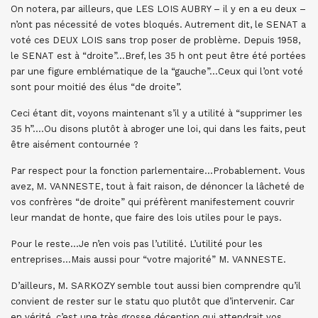
On notera, par ailleurs, que LES LOIS AUBRY – il y en a eu deux –
n’ont pas nécessité de votes bloqués. Autrement dit, le SENAT a
voté ces DEUX LOIS sans trop poser de problème. Depuis 1958,
le SENAT est à “droite”…Bref, les 35 h ont peut être été portées
par une figure emblématique de la “gauche”…Ceux qui l’ont voté
sont pour moitié des élus “de droite”.
Ceci étant dit, voyons maintenant s’il y a utilité à “supprimer les
35 h”….Ou disons plutôt à abroger une loi, qui dans les faits, peut
être aisément contournée ?
Par respect pour la fonction parlementaire…Probablement. Vous
avez, M. VANNESTE, tout à fait raison, de dénoncer la lâcheté de
vos confrères “de droite” qui préfèrent manifestement couvrir
leur mandat de honte, que faire des lois utiles pour le pays.
Pour le reste…Je n’en vois pas l’utilité. L’utilité pour les
entreprises…Mais aussi pour “votre majorité” M. VANNESTE.
D’ailleurs, M. SARKOZY semble tout aussi bien comprendre qu’il
convient de rester sur le statu quo plutôt que d’intervenir. Car
en vérité, c’est une très grosse déception qui attendrait vos