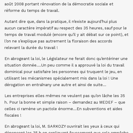
août 2008 portant rénovation de la démocratie sociale et
réforme du temps de travail.
Autant dire que, dans la pratique, il n’existe aujourd’hui plus
aucun caractère impératif au respect des 35 heures, sauf pour le
temps de travail modulé (encore qu’il y ait débat sur ce point), et
l’on ne s’explique pas autrement la floraison des accords
relevant la durée du travail !
En abrogeant la loi, le Législateur ne ferait donc qu’entériner une
situation donnée….Un peu comme il a approuvé la loi du travail
dominical pour satisfaire les personnes qui truquent le jeu, en
utilisant les mécanismes spécialement mis dans la loi ! Une
dérogation en entraînany une autre et ainsi de suite…
Les entreprises elles mêmes ne veulent pas qu’on lâche les 35
h. Pour la bonne et simple raison – demandez au MEDEF – que
celles ci ramène un pactole énorme…En subventions et aides
fiscales !
En abrogeant la loi, M. SARKOZY ouvrirait les yeux à ceux qui
dénoncent les 35 h en expliquant faussement que cela empêche