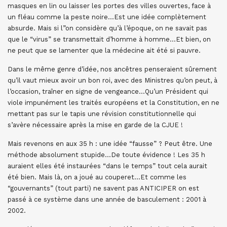
masques en lin ou laisser les portes des villes ouvertes, face à
un fléau comme la peste noire…Est une idée complètement
absurde. Mais si l”on considère qu’à l’époque, on ne savait pas
que le “virus” se transmettait d’homme à homme…Et bien, on
ne peut que se lamenter que la médecine ait été si pauvre.
Dans le même genre d’idée, nos ancêtres penseraient sûrement
qu’il vaut mieux avoir un bon roi, avec des Ministres qu’on peut, à
l’occasion, traîner en signe de vengeance…Qu’un Président qui
viole impunément les traités européens et la Constitution, en ne
mettant pas sur le tapis une révision constitutionnelle qui
s’avère nécessaire après la mise en garde de la CJUE !
Mais revenons en aux 35 h : une idée “fausse” ? Peut être. Une
méthode absolument stupide…De toute évidence ! Les 35 h
auraient elles été instaurées “dans le temps” tout cela aurait
été bien. Mais là, on a joué au couperet…Et comme les
“gouvernants” (tout parti) ne savent pas ANTICIPER on est
passé à ce système dans une année de basculement : 2001 à
2002.