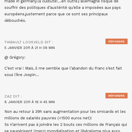
made in germany.la culbute!…en outre,l’allemagne risque de
souffrir des politiques d’austérité qu’elle a imposées aux pays
européens,justement parce que ce sont ses principaux
débouchés.
RÉPONDRE
THIBAULT LOOSVELD
DIT :
5 JANVIER 2011 À 21 H 08 MIN
@ Grégory:
C’est vrai ! Mais, il me semble que l’abandon du Franc s’est fait
sous l’ère Jospin…
RÉPONDRE
ZAZ
DIT :
8 JANVIER 2011 À 18 H 45 MIN
Non au retour à 39h sans augmentation pour les smicards et les
millions de salariés pauvres (<1500 euros net)!
Ils n’arrivent pas à joindre les 2 bouts ces millions de Français qui
se paupérisent (merci mondialisation et libéralisme plus euro