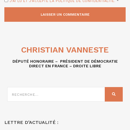
J'AI LU ET J'ACCEPTE LA POLITIQUE DE CONFIDENTIALITÉ.
*
CHRISTIAN VANNESTE
DÉPUTÉ HONORAIRE – PRÉSIDENT DE DÉMOCRATIE
DIRECT EN FRANCE – DROITE LIBRE
RECHERCHE
SUR
RECHER
:
LETTRE D’ACTUALITÉ :