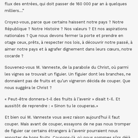
flux des entrées, qui doit passer de 160 000 par an à quelques
milliers…”
Croyez-vous, parce que certains haïssent notre pays ? Notre
République ? Notre Histoire ? Nos valeurs ? Et nos aspirations
nationales ? Que nous devons fermer la porte et prendre en
otage ceux, prêts, à respecter nos lois, à découvrir notre passé, à
aimer notre pays et à agrafer dignement dans leurs cœurs, notre
cocarde ?
Souvenez-vous M. Vanneste, de la parabole du Christ, où parmi
les vignes se trouvait un figuier. Un figuier dont les branches, ne
donnaient pas de fruits et qu’un vigneron décida de couper. Que
nous suggéra le Christ ?
« Peut-être donnera-t-il des fruits à l’avenir » disait t-Il. Et
aussitôt de reprendre : « Sinon tu le couperas.»
Et bien oui M. Vanneste vous avez raison aujourd’hui il faut
couper. Mais avant de couper, essayons de ne pas nous tromper
de figuier car certains étrangers à l’avenir pourraient nous
apporter de bons fruits. Coupons-là, où nous sommes sûrs déjà