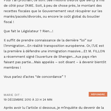
Pour l’an prochain, ce sont 588 millions d’euros que Bercy a mis
de côté pour l’AME. Soit, à peu de chose près, le montant des
recettes fiscales que le Gouvernement veut récupérer sur les
mariés/pacsés/divorcés, ou encore le coût global du bouclier
fiscal !
Que fait le Législateur ? Rien…!
Il suffit de prendre connaissance de la dernière “loi” sur
l’immigration…En réalité transposition européenne. Or, l’UE est
la première à défendre une immigration massive…Et M. FILLON
a récemment signé l’ouverture de Shengen…Aux pays n’en
faisant pas partie…Mais appelés – soit disant – à devenir bientôt
membres !
Vous parlez d’actes “de concordance” ?
RÉPONDRE
MARIE
DIT :
19 DÉCEMBRE 2010 À 23 H 24 MIN
Après avoir lu l’article ci dessous, je m’inquiète du devenir de la