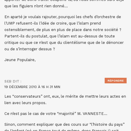
que les figuiers n’ont rien donné…
En aparté je voulais rajouter, pourquoi les chefs d’orchestre de
l’UMP refusent-ils l’idée de croire, que l’islam prend
ostensiblement, de plus en plus de place dans notre société ?
Partent-ils du postulat, que l’islam est au-dessus de toute
critique ou que ce n’est que du clientélisme que de le dénoncer
ou de s’interroger dessus ?
Jeune Populaire,
RÉPONDRE
SEB
DIT :
19 DÉCEMBRE 2010 À 16 H 31 MIN
Les “conservateurs” ont, eux, le mérite de mettre leurs actes en
lien avec leurs propos.
Ce n’est pas le cas de votre “majorité” M. VANNESTE…
Sinon, comment expliquer que des cours sur “l’histoire du pays”
de l’enfant (né en France tout de même, donc Français !) soit