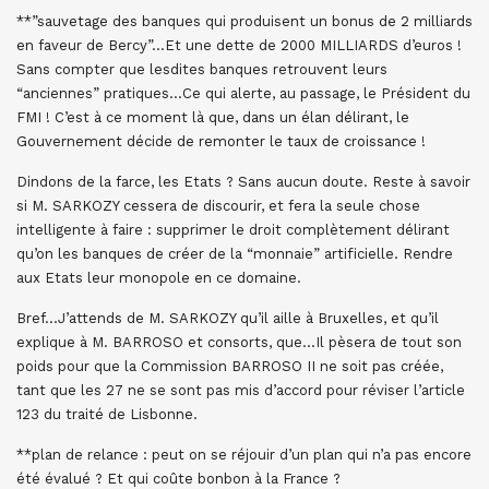
**”sauvetage des banques qui produisent un bonus de 2 milliards
en faveur de Bercy”…Et une dette de 2000 MILLIARDS d’euros !
Sans compter que lesdites banques retrouvent leurs
“anciennes” pratiques…Ce qui alerte, au passage, le Président du
FMI ! C’est à ce moment là que, dans un élan délirant, le
Gouvernement décide de remonter le taux de croissance !
Dindons de la farce, les Etats ? Sans aucun doute. Reste à savoir
si M. SARKOZY cessera de discourir, et fera la seule chose
intelligente à faire : supprimer le droit complètement délirant
qu’on les banques de créer de la “monnaie” artificielle. Rendre
aux Etats leur monopole en ce domaine.
Bref…J’attends de M. SARKOZY qu’il aille à Bruxelles, et qu’il
explique à M. BARROSO et consorts, que…Il pèsera de tout son
poids pour que la Commission BARROSO II ne soit pas créée,
tant que les 27 ne se sont pas mis d’accord pour réviser l’article
123 du traité de Lisbonne.
**plan de relance : peut on se réjouir d’un plan qui n’a pas encore
été évalué ? Et qui coûte bonbon à la France ?