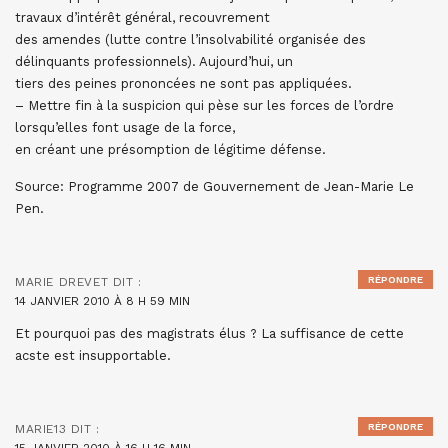
travaux d’intérêt général, recouvrement
des amendes (lutte contre l’insolvabilité organisée des
délinquants professionnels). Aujourd’hui, un
tiers des peines prononcées ne sont pas appliquées.
– Mettre fin à la suspicion qui pèse sur les forces de l’ordre
lorsqu’elles font usage de la force,
en créant une présomption de légitime défense.
Source: Programme 2007 de Gouvernement de Jean-Marie Le
Pen.
RÉPONDRE
MARIE DREVET
DIT :
14 JANVIER 2010 À 8 H 59 MIN
Et pourquoi pas des magistrats élus ? La suffisance de cette
acste est insupportable.
RÉPONDRE
MARIE13
DIT :
15 JANVIER 2010 À 16 H 16 MIN