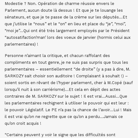
Modestie ? Non. Opération de charme réussie envers le
Parlement, aucun doute là dessus ! Et que je te louange les
sénateurs, et que je te passe de la crème sur les députés…Et
que j’utilise le “nous” et le “on” en lieu et place du “je”, “moi”,
“moi je”…Qui ont été très largement employés par le Président
“autosatifaction’man’ lors des voeux de janvier (hormis celui aux
parlementaires) !
Personne n’aimant la critique, et chacun raffolant des
compliments en tout genre, je ne suis pas surpris que tous les
parlementaires – essentiellement “de droite” (y a pas à dire, M.
SARKOZY sait choisir son auditoire ! Complaisant à souhait !) –
soient sortis en rêvant de l’hyper parlement, cher à M.Copé (sauf
lorsqu’il nuit à son carriérisme)…Et cela en dépit des actes
contraires de M. SARKOZY sur le sujet ! Il est vrai…Aussi…Que
les parlementaires rechignent à utiliser le pouvoir qui est leur :
le pouvoir Législatif. Le PE n’a pas la chance de l’avoir…Lui ! Mais
il est vrai qu’on ne regrette que ce qu’on a perdu…Jamais ce
qu’on croit acquis !
“Certains peuvent y voir le signe que les difficultés sont