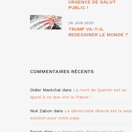
URGENCE DE SALUT
PUBLIC !
28 JUIN 2025
TRUMP VA-T-IL
REDESSINER LE MONDE ?
COMMENTAIRES RÉCENTS
Didier Maréchal
dans
La mort de Quentin est un
appel à ce que vive la France !
Noé Zabon
dans
La démocratie directe est la seul
solution pour notre pays.
Erwan
dans
La démocratie directe est la seule