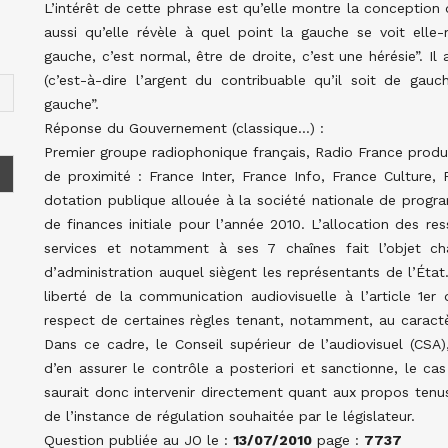
L’intérêt de cette phrase est qu’elle montre la conception d
aussi qu’elle révèle à quel point la gauche se voit el
gauche, c’est normal, être de droite, c’est une hérésie”. Il
(c’est-à-dire l’argent du contribuable qu’il soit de gauc
gauche”.
Réponse du Gouvernement (classique…) :
Premier groupe radiophonique français, Radio France produi
de proximité : France Inter, France Info, France Culture,
dotation publique allouée à la société nationale de progr
de finances initiale pour l’année 2010. L’allocation des r
services et notamment à ses 7 chaînes fait l’objet c
d’administration auquel siègent les représentants de l’État. 
liberté de la communication audiovisuelle à l’article 1e
respect de certaines règles tenant, notamment, au caractè
Dans ce cadre, le Conseil supérieur de l’audiovisuel (CSA)
d’en assurer le contrôle a posteriori et sanctionne, le 
saurait donc intervenir directement quant aux propos tenu
de l’instance de régulation souhaitée par le législateur.
Question publiée au JO le :
13/07/2010
page :
7737