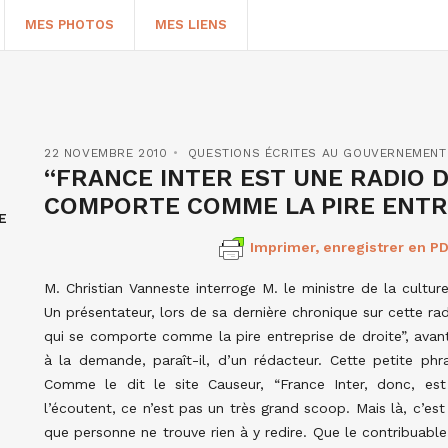
MES PHOTOS
MES LIENS
22 NOVEMBRE 2010
QUESTIONS ÉCRITES AU GOUVERNEMENT
“FRANCE INTER EST UNE RADIO D
COMPORTE COMME LA PIRE ENTRE
E
Imprimer, enregistrer en PD
M. Christian Vanneste interroge M. le ministre de la cultur
Un présentateur, lors de sa dernière chronique sur cette ra
qui se comporte comme la pire entreprise de droite”, avant
HERCHER
à la demande, paraît-il, d’un rédacteur. Cette petite phra
Comme le dit le site Causeur, “France Inter, donc, es
l’écoutent, ce n’est pas un très grand scoop. Mais là, c’est
que personne ne trouve rien à y redire. Que le contribuable