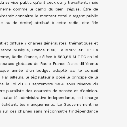
u service public qu’ont ceux qui y travaillent, mais
le-même comme le camp du bien, l’église. Être de
 aimerait connaître le montant total d’argent public
he ou de droite) attribué à cette radio, dite “de
t et diffuse 7 chaînes généralistes, thématiques et
 France Musique, France Bleu, Le Mouv’ et FIP. La
amme, Radio France, s’élève à 583,86 M TTC en loi
essources globales de Radio France à ses différents
haque année d’un budget adopté par le conseil
Par ailleurs, le législateur a posé le principe de la
r de la loi du 30 septembre 1986 sous réserve du
re pluraliste des courants de pensée et d’opinion.
, autorité administrative indépendante, est chargé
cas échéant, les manquements. Le Gouvernement ne
s sur ces chaînes sans méconnaître l’indépendance