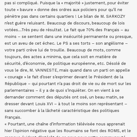
pas si compliqué. Puisque la « majorité » justement, pour éviter
toute « bavure » donne des ordres aux policiers pour qu’il ne
pénètre pas dans certains quartiers ! Le bilan de M. SARKOZY
n’est guère reluisant. Beaucoup de discours, beaucoup de lois
votées…Très peu de résultat. Le fait que 70% des Français – au
moins – se sentent dans une insécurité permanente ou presque,
est un aveu de cet échec. Le PS a ses torts – son angélisme –
votre parti crève lui de trouille. Beaucoup de mots, comme
toujours, des actes a minima, que cela soit en matière de
sécurité, d’économie, de politique européenne, etc. Désolé de
vous le dire, M. VANNESTE, mais quand dans un parti on appelle
« courage » le fait d’oser s’exprimer devant le Président de la
République – qui pourtant n’a pas droit de vie ou de mort sur les
parlementaires – il y a de quoi s’inquiéter. On en vient à se
demander comment des députés ont osé, un beau matin, se
dresser devant Louis XVI – à tout le moins son représentant –
sans succomber à la lâcheté caractéristique des politiques
Français.
« Pourtant, une chaîne d’information télévisée nous apprenait
hier l’opinion négative que les Roumains se font des ROMS, et le