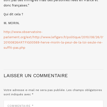
sont pas des immigrés mais des personnes nées en France et
donc françaises.”
Qui dit cela ?
M. MORIN.
http://www.observatoire-
parlement.org/ext/http://www.lefigaro.fr/politique/2010/08/26/010
20100826ARTFIG00569-herve-morin-la-peur-de-la-loi-seule-ne-
suffit-pas.php
LAISSER UN COMMENTAIRE
Votre adresse e-mail ne sera pas publiée.
Les champs obligatoires
sont indiqués avec
*
COMMENTAIRE
*