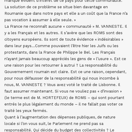
manque évident d’intérêt de ce pays pour cette communauté.
La solution de ce problème se situe bien davantage en
Roumanie que dans notre pays et elle a un coût que la France n’a
pas vocation à assumer à elle seule. »
La France ne reconnaît aucune « communauté » M. VANNESTE. Il
y a les Français et les autres. Il s’avère que les ROMS sont des
citoyens européens. Ils sont de toute évidence « indésirables »
dans leur pays…Comme pouvaient l’être hier les Juifs ou les
protestants, dans la France de Philippe le Bel. Les Français
n’ayant jamais beaucoup appréciés les gens de « l’usure ». Est ce
une raison pour les retourner à autrui ? La responsabilité du
Gouvernement roumain est claire. Est ce une raison, cependant,
pour nous défausser de la responsabilité qui nous incombe à
nous, M. VANNESTE ? Vous avez voté le traité de Lisbonne. Il
faut assumer maintenant. Si vous ne vouliez pas « d’invasion »
(le terme est de M. HORTEFEUX) de ROMS – qui sont pourtant
entrés le plus légalement du monde – il ne fallait pas voter ce
traité les yeux fermés.
Quant à l’augmentation des dépenses publiques, de nature
locale si l’on vous suit, le Parlement ne prend pas sa
responsabilité. Qui décide du budget des collectivités ? Le