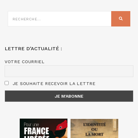
RECHERCHE
SUR
RECHER
:
LETTRE D’ACTUALITÉ :
VOTRE COURRIEL
JE SOUHAITE RECEVOIR LA LETTRE