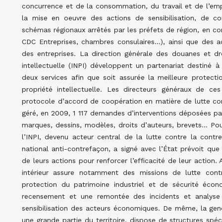
concurrence et de la consommation, du travail et de l’em
la mise en oeuvre des actions de sensibilisation, de c
schémas régionaux arrêtés par les préfets de région, en co
CDC Entreprises, chambres consulaires…), ainsi que des a
des entreprises. La direction générale des douanes et droi
intellectuelle (INPI) développent un partenariat destiné à
deux services afin que soit assurée la meilleure protectio
propriété intellectuelle. Les directeurs généraux de ce
protocole d’accord de coopération en matière de lutte con
géré, en 2009, 1 117 demandes d’interventions déposées par 
marques, dessins, modèles, droits d’auteurs, brevets… Pou
l’INPI, devenu acteur central de la lutte contre la cont
national anti-contrefaçon, a signé avec l’État prévoit qu
de leurs actions pour renforcer l’efficacité de leur action
intérieur assure notamment des missions de lutte contr
protection du patrimoine industriel et de sécurité écono
recensement et une remontée des incidents et analyse d
sensibilisation des acteurs économiques. De même, la gend
une grande partie du territoire, dispose de structures spéc