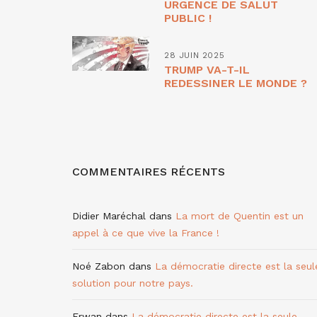
URGENCE DE SALUT
PUBLIC !
28 JUIN 2025
TRUMP VA-T-IL
REDESSINER LE MONDE ?
COMMENTAIRES RÉCENTS
Didier Maréchal
dans
La mort de Quentin est un
appel à ce que vive la France !
Noé Zabon
dans
La démocratie directe est la seul
solution pour notre pays.
Erwan
dans
La démocratie directe est la seule