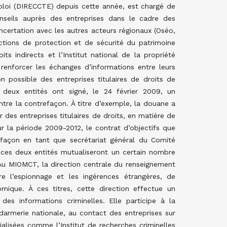
ploi (DIRECCTE) depuis cette année, est chargé de
onseils auprès des entreprises dans le cadre des
ncertation avec les autres acteurs régionaux (Oséo,
ctions de protection et de sécurité du patrimoine
ts indirects et l’Institut national de la propriété
 renforcer les échanges d’informations entre leurs
n possible des entreprises titulaires de droits de
s deux entités ont signé, le 24 février 2009, un
tre la contrefaçon. À titre d’exemple, la douane a
des entreprises titulaires de droits, en matière de
r la période 2009-2012, le contrat d’objectifs que
refaçon en tant que secrétariat général du Comité
e ces deux entités mutualiseront un certain nombre
. Au MIOMCT, la direction centrale du renseignement
e l’espionnage et les ingérences étrangères, de
mique. À ces titres, cette direction effectue un
es informations criminelles. Elle participe à la
armerie nationale, au contact des entreprises sur
ialisées comme l’Institut de recherches criminelles