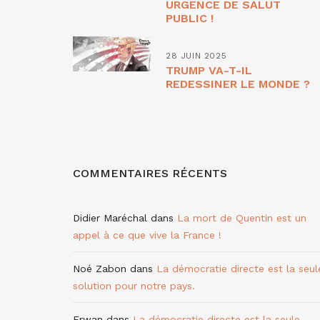
URGENCE DE SALUT
PUBLIC !
28 JUIN 2025
TRUMP VA-T-IL
REDESSINER LE MONDE ?
COMMENTAIRES RÉCENTS
Didier Maréchal
dans
La mort de Quentin est un
appel à ce que vive la France !
Noé Zabon
dans
La démocratie directe est la seul
solution pour notre pays.
Erwan
dans
La démocratie directe est la seule