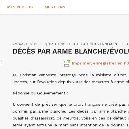
MES PHOTOS
MES LIENS
29 AVRIL 2010
QUESTIONS ÉCRITES AU GOUVERNEMENT
A
DÉCÈS PAR ARME BLANCHE/ÉVOL
E
Imprimer, enregistrer en PD
M. Christian Vanneste interroge Mme la ministre d’État,
libertés, sur l’évolution depuis 2002 des meurtres à arme b
Réponse du Gouvernement :
HERCHER
Il convient de préciser que le droit français ne créé pas 
commis par arme blanche. Les décès par arme blanche pe
qualifiés d’assassinat, de meurtre, voire en cas de défaut
arme ayant entraîné la mort sans intention de la donner. De