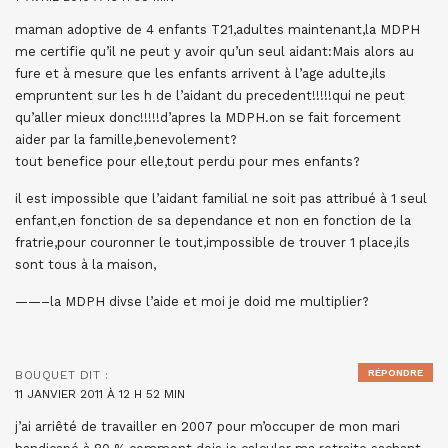
maman adoptive de 4 enfants T21,adultes maintenant,la MDPH
me certifie qu’il ne peut y avoir qu’un seul aidant:Mais alors au
fure et à mesure que les enfants arrivent à l’age adulte,ils
empruntent sur les h de l’aidant du precedent!!!!!qui ne peut
qu’aller mieux donc!!!!!d’apres la MDPH.on se fait forcement
aider par la famille,benevolement?
tout benefice pour elle,tout perdu pour mes enfants?
il est impossible que l’aidant familial ne soit pas attribué à 1 seul
enfant,en fonction de sa dependance et non en fonction de la
fratrie,pour couronner le tout,impossible de trouver 1 place,ils
sont tous à la maison,
——–la MDPH divse l’aide et moi je doid me multiplier?
RÉPONDRE
BOUQUET
DIT :
11 JANVIER 2011 À 12 H 52 MIN
j’ai arriêté de travailler en 2007 pour m’occuper de mon mari