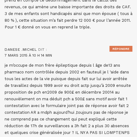
prend en compte ce dédommagement dans le calcul des
revenus, ce qui amène une baisse importante des droits de CAF.
3 de mes enfants sont handicapés ainsi que mon épouse ( tous à
80 % ), cette situation m’a fait perdre 12 000 € pour l’année 2011.
Pour 1 € donné on vous en reprend le triple.
RÉPONDRE
DANESE .MICHEL
DIT :
7 MARS 2015 À 10 H 14 MIN
je m’occupe de mon frère épileptique depuis l âge de13 ans
pharmaco nom contrôlée depuis 2002 en fauteuil je l ‘aide dans
tous les actes de la vie puisque depuis fait sur lui avoir arrêtée
de travaillez depuis 1999 avoir eu droit actp jusqu’à 2009 ensuite
proposition de pch en2009 de 900£ en décembre 20014 au
renouvèlement on ma déduit pch a 500£ sans motif avoir fait 1
contestation avec le formulaire joint pas de réponse avoir fait 2
contestation AR a mdph aujourd’hui ,toujours pas de réponse je
ne comprend pas ce changement qui peut expliqué cette
réduction de 17h de surveillances a 3h fait 2 a plus 30 absences
et quelques crise généralisée jour ? IL NY A PAS SI LOMPTENPS