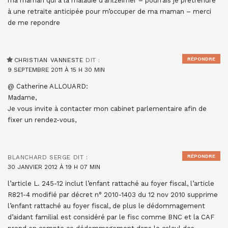
ma maman qui a la maladie d’ahlzeimer – pourrais je prétrendre
à une retraite anticipée pour m’occuper de ma maman – merci
de me repondre
RÉPONDRE
CHRISTIAN VANNESTE
DIT :
9 SEPTEMBRE 2011 À 15 H 30 MIN
@ Catherine ALLOUARD:
Madame,
Je vous invite à contacter mon cabinet parlementaire afin de
fixer un rendez-vous,
RÉPONDRE
BLANCHARD SERGE
DIT :
30 JANVIER 2012 À 19 H 07 MIN
l’article L. 245-12 inclut l’enfant rattaché au foyer fiscal, l’article
R821-4 modifié par décret n° 2010-1403 du 12 nov 2010 supprime
l’enfant rattaché au foyer fiscal, de plus le dédommagement
d’aidant familial est considéré par le fisc comme BNC et la CAF