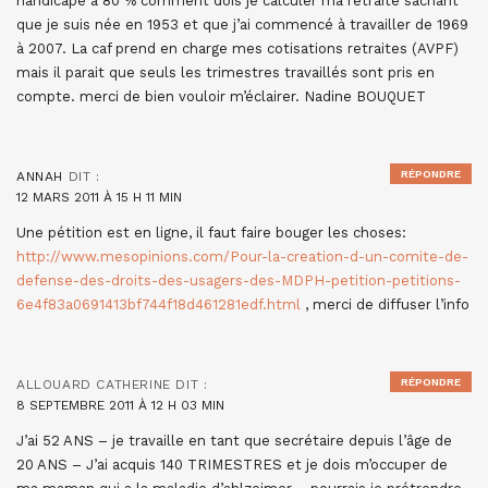
handicapé à 80 % comment dois je calculer ma retraite sachant
que je suis née en 1953 et que j’ai commencé à travailler de 1969
à 2007. La caf prend en charge mes cotisations retraites (AVPF)
mais il parait que seuls les trimestres travaillés sont pris en
compte. merci de bien vouloir m’éclairer. Nadine BOUQUET
RÉPONDRE
ANNAH
DIT :
12 MARS 2011 À 15 H 11 MIN
Une pétition est en ligne, il faut faire bouger les choses:
http://www.mesopinions.com/Pour-la-creation-d-un-comite-de-
defense-des-droits-des-usagers-des-MDPH-petition-petitions-
6e4f83a0691413bf744f18d461281edf.html
, merci de diffuser l’info
RÉPONDRE
ALLOUARD CATHERINE
DIT :
8 SEPTEMBRE 2011 À 12 H 03 MIN
J’ai 52 ANS – je travaille en tant que secrétaire depuis l’âge de
20 ANS – J’ai acquis 140 TRIMESTRES et je dois m’occuper de