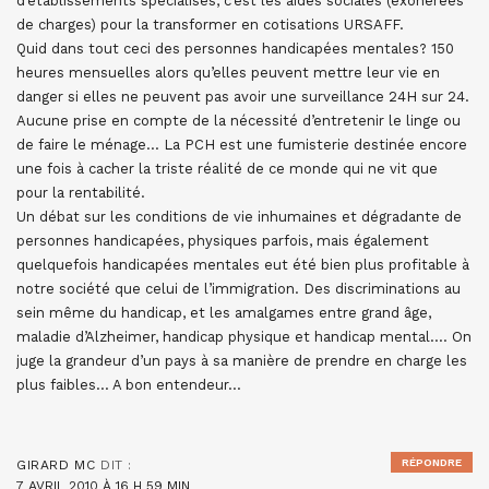
d’établissements spécialisés, c’est les aides sociales (exonérées
de charges) pour la transformer en cotisations URSAFF.
Quid dans tout ceci des personnes handicapées mentales? 150
heures mensuelles alors qu’elles peuvent mettre leur vie en
danger si elles ne peuvent pas avoir une surveillance 24H sur 24.
Aucune prise en compte de la nécessité d’entretenir le linge ou
de faire le ménage… La PCH est une fumisterie destinée encore
une fois à cacher la triste réalité de ce monde qui ne vit que
pour la rentabilité.
Un débat sur les conditions de vie inhumaines et dégradante de
personnes handicapées, physiques parfois, mais également
quelquefois handicapées mentales eut été bien plus profitable à
notre société que celui de l’immigration. Des discriminations au
sein même du handicap, et les amalgames entre grand âge,
maladie d’Alzheimer, handicap physique et handicap mental…. On
juge la grandeur d’un pays à sa manière de prendre en charge les
plus faibles… A bon entendeur…
RÉPONDRE
GIRARD MC
DIT :
7 AVRIL 2010 À 16 H 59 MIN