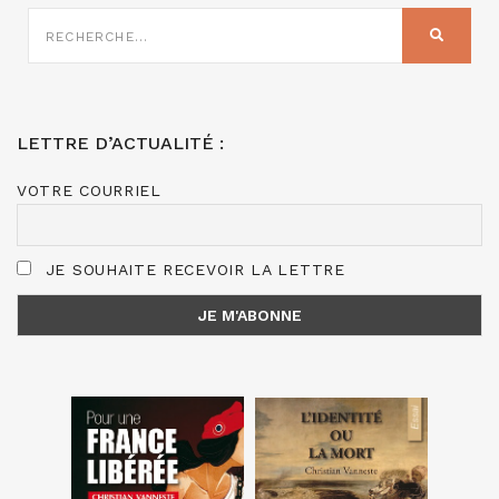
RECHERCHE
SUR
RECHER
:
LETTRE D’ACTUALITÉ :
VOTRE COURRIEL
JE SOUHAITE RECEVOIR LA LETTRE