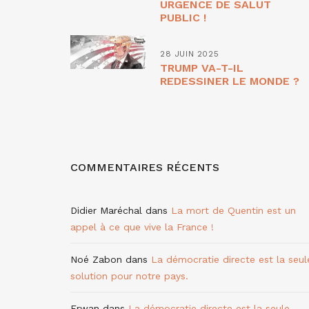
URGENCE DE SALUT
PUBLIC !
28 JUIN 2025
TRUMP VA-T-IL
REDESSINER LE MONDE ?
COMMENTAIRES RÉCENTS
Didier Maréchal
dans
La mort de Quentin est un
appel à ce que vive la France !
Noé Zabon
dans
La démocratie directe est la seul
solution pour notre pays.
Erwan
dans
La démocratie directe est la seule