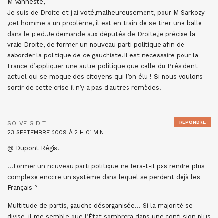
M Vanneste,
Je suis de Droite et j’ai voté,malheureusement, pour M Sarkozy
,cet homme a un problème, il est en train de se tirer une balle
dans le pied.Je demande aux députés de Droite,je précise la
vraie Droite, de former un nouveau parti politique afin de
saborder la politique de ce gauchiste.Il est necessaire pour la
France d’appliquer une autre politique que celle du Président
actuel qui se moque des citoyens qui l’on élu ! Si nous voulons
sortir de cette crise il n’y a pas d’autres remèdes.
RÉPONDRE
SOLVEIG
DIT :
23 SEPTEMBRE 2009 À 2 H 01 MIN
@ Dupont Régis.
…Former un nouveau parti politique ne fera-t-il pas rendre plus
complexe encore un système dans lequel se perdent déjà les
Français ?
Multitude de partis, gauche désorganisée… Si la majorité se
divise, il me semble que l’État sombrera dans une confusion plus