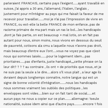
parleraient FRANCAIS, certains pays l’exigent…..ayant travaillé en
suisse, j’ai appris a 30 ans, l’allemand, l’italien, l’anglais ,
justement pour m’intégrer au pays qui me faisait la faveur de me
recevoir pour travailler……moi je n’ai pas l’impression de vivre en
FRANCE, ou est-elle la belle FRANCE de mon enfance..pas de
racisme primaire de ma part mais un ras le bol…les handicapés
,dont je fais partie, on est beaucoup + mal lotis, on en fait pas
autant pour nous, sinon moins, nous vivons en dessous du seuil
de pauvreté, cotisons ala cmu a laquelle nous n’avons pas droit,
mais beaucoup d’entre eux l’ont….vous ne voyez pas que c(est
nous qui sommes laisés……pour le logement idem…pas
prioritaires…..pas d’enfants, juste handicapé,,,,cette phrase on la
leur dit? ? ? ? au contraire , ils ont + de priorités que nous, et je
ne suis pas la seule a le dire….alors s’il vous plait , a leur age ils
dvraient depuis longtemps connaitre, notre langue qui est un
signe de bonne volonté d’intégration……nous les handicapés
nous sommes vraiment les oubliés des politiques , les
enveloppes sont vides….bien sur on fait tant de social…..et
aucun pays ne nous a copier sur ce plan…….allemagne: 1seule
nationalité, suisse idem ainsi que d’autre pays………encore 1 fois