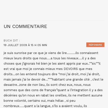
UN COMMENTAIRE
BUCH
DIT :
19 JUILLET 2009 À 15 H 05 MIN
RÉPONDRE
je suis surorise par ce que je viens de lire………ils connaissent
mieux leurs droits que nous….a tous les niveaux….il y a des
choses que j’ignorais hé bien je les aient appris par eux..””sic””il
est vrai que moi je connais mieux mes DEVOIRS que mes
droits…on les entend toujours dire “moi j’ai droit, moi j’ai droit,
mais jamais j’ai le devoir de…”””habitant une grande cité , c’est le
desastre..zone de non lieu, ils sont chez eux, nous, nous
sommes que des cons de français”quant a l’integration il y a des
décénies qu’on nous en rabat les oreilles, ils ne mettent aucune
bonne volonté, certains oui, mais hélas , si peu
nombreux…..quant a la langue, s’ils a avaient voulu, ils