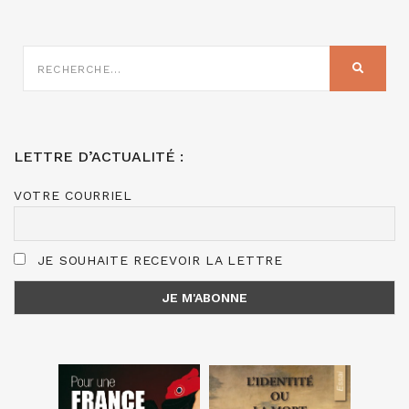
RECHERCHE
SUR
RECHER
:
LETTRE D’ACTUALITÉ :
VOTRE COURRIEL
JE SOUHAITE RECEVOIR LA LETTRE