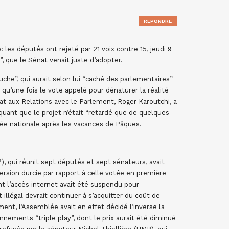
RÉPONDRE
 les députés ont rejeté par 21 voix contre 15, jeudi 9
t”, que le Sénat venait juste d’adopter.
uche”, qui aurait selon lui “caché des parlementaires”
 qu’une fois le vote appelé pour dénaturer la réalité
Etat aux Relations avec le Parlement, Roger Karoutchi, a
uant que le projet n’était “retardé que de quelques
blée nationale après les vacances de Pâques.
), qui réunit sept députés et sept sénateurs, avait
ersion durcie par rapport à celle votée en première
ont l’accès internet avait été suspendu pour
llégal devrait continuer à s’acquitter du coût de
ent, l’Assemblée avait en effet décidé l’inverse la
nements “triple play”, dont le prix aurait été diminué