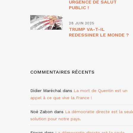
URGENCE DE SALUT
PUBLIC !
28 JUIN 2025
TRUMP VA-T-IL
REDESSINER LE MONDE ?
COMMENTAIRES RÉCENTS
Didier Maréchal
dans
La mort de Quentin est un
appel à ce que vive la France !
Noé Zabon
dans
La démocratie directe est la seul
solution pour notre pays.
Erwan
dans
La démocratie directe est la seule