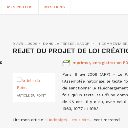
MES PHOTOS
MES LIENS
9 AVRIL 2009
DANS LA PRESSE
,
HADOPI
11 COMMENTAIRE
REJET DU PROJET DE LOI CRÉATI
E
Imprimer, enregistrer en PD
Paris, 9 avr 2009 (AFP) – Le Pa
l’Assemblée nationale, le texte “p
de sanctionner le téléchargement 
fois qu’un texte issu d’une comm
ARTICLE DU POINT
HERCHER
de 26 ans. Il y a eu, avec celui
1963, 1977 et 1983.
Lire mon article :
Hadopi(re)… tout pire…
écrit mercredi.