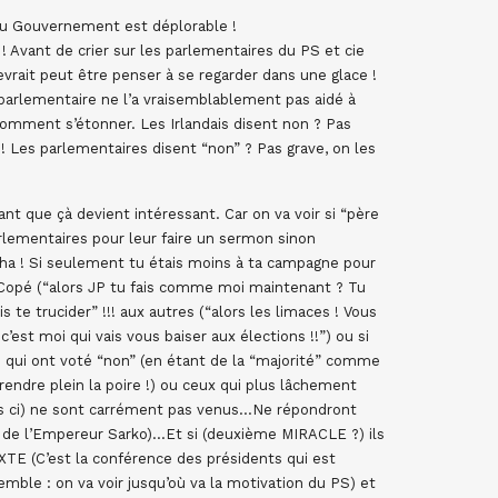
 du Gouvernement est déplorable !
 ! Avant de crier sur les parlementaires du PS et cie
vrait peut être penser à se regarder dans une glace !
 parlementaire ne l’a vraisemblablement pas aidé à
omment s’étonner. Les Irlandais disent non ? Pas
 ! Les parlementaires disent “non” ? Pas grave, on les
t que çà devient intéressant. Car on va voir si “père
rlementaires pour leur faire un sermon sinon
(“ha ! Si seulement tu étais moins à ta campagne pour
 à Copé (“alors JP tu fais comme moi maintenant ? Tu
s te trucider” !!! aux autres (“alors les limaces ! Vous
’est moi qui vais vous baiser aux élections !!”) ou si
 qui ont voté “non” (en étant de la “majorité” comme
endre plein la poire !) ou ceux qui plus lâchement
ois ci) ne sont carrément pas venus…Ne répondront
n de l’Empereur Sarko)…Et si (deuxième MIRACLE ?) ils
(C’est la conférence des présidents qui est
emble : on va voir jusqu’où va la motivation du PS) et