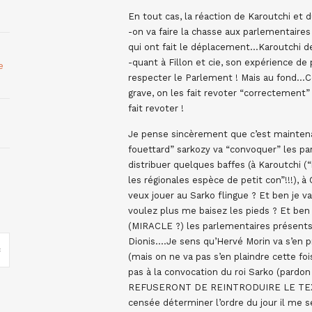
En tout cas, la réaction de Karoutchi et
-on va faire la chasse aux parlementaires
qui ont fait le déplacement…Karoutchi de
-quant à Fillon et cie, son expérience de
e
respecter le Parlement ! Mais au fond…C
grave, on les fait revoter “correctement”
fait revoter !
Je pense sincèrement que c’est maintenan
fouettard” sarkozy va “convoquer” les pa
distribuer quelques baffes (à Karoutchi 
les régionales espèce de petit con”!!!),
veux jouer au Sarko flingue ? Et ben je vai
voulez plus me baisez les pieds ? Et ben c
(MIRACLE ?) les parlementaires présents
Dionis….Je sens qu’Hervé Morin va s’en pr
(mais on ne va pas s’en plaindre cette f
pas à la convocation du roi Sarko (pardo
REFUSERONT DE REINTRODUIRE LE TEXTE 
censée déterminer l’ordre du jour il me s