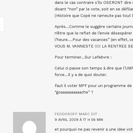
dans le cas contraire s’ils OSERONT dire
disant “non” par le vote, soit en se défila
(Histoire que Copé ne rameute pas tout 
Après…Comme le suggère certains journa
n’être que le reflet de l’envie désespére
l’heure….Pour des vacances” (en effet, 
VOUS M. VANNESTE !!!!! LA RENTREE SE
Pour terminer…Sur Lefebvre :
Celui ci passe son temps à dire que l’UMP
force…Il y a de quoi douter.
Faut il voter MPF pour un programme de 
“goaaaaaaaaaache” ?
FEODOROFF MARC
DIT :
9 AVRIL 2009 À 17 H 58 MIN
et pourquoi ne pas revenir a une idee vo