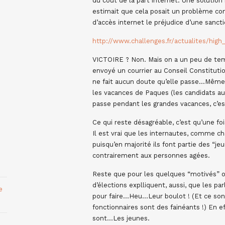
du coût de la part internet. Une solution
estimait que cela posait un problème cons
d’accès internet le préjudice d’une sanct
http://www.challenges.fr/actualites/hig
VICTOIRE ? Non. Mais on a un peu de tem
envoyé un courrier au Conseil Constitution
ne fait aucun doute qu’elle passe…Même s
les vacances de Paques (les candidats au
passe pendant les grandes vacances, c’es
Ce qui reste désagréable, c’est qu’une fo
Il est vrai que les internautes, comme ch
puisqu’en majorité ils font partie des “jeu
contrairement aux personnes agées.
Reste que pour les quelques “motivés” o
d’élections explliquent, aussi, que les 
e
pour faire…Heu…Leur boulot ! (Et ce sont
fonctionnaires sont des fainéants !) En e
sont…Les jeunes.