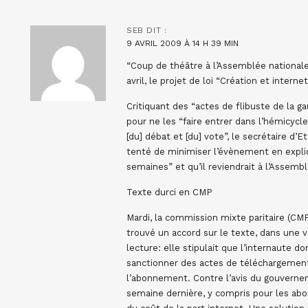
SEB
DIT :
9 AVRIL 2009 À 14 H 39 MIN
“Coup de théâtre à l’Assemblée nationale:
avril, le projet de loi “Création et interne
Critiquant des “actes de flibuste de la ga
pour ne les “faire entrer dans l’hémicycle
[du] débat et [du] vote”, le secrétaire d’
tenté de minimiser l’évènement en expliq
semaines” et qu’il reviendrait à l’Assem
Texte durci en CMP
Mardi, la commission mixte paritaire (CMP
trouvé un accord sur le texte, dans une v
lecture: elle stipulait que l’internaute d
sanctionner des actes de téléchargement i
l’abonnement. Contre l’avis du gouvernem
semaine dernière, y compris pour les abon