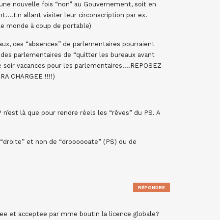
 une nouvelle fois “non” au Gouvernement, soit en
nt….En allant visiter leur circonscription par ex.
le monde à coup de portable)
ux, ces “absences” de parlementaires pourraient
r des parlementaires de “quitter les bureaux avant
ce soir vacances pour les parlementaires….REPOSEZ
RA CHARGEE !!!!)
 n’est là que pour rendre réels les “rêves” du PS. A
“droite” et non de “droooooate” (PS) ou de
RÉPONDRE
tee et acceptee par mme boutin la licence globale?