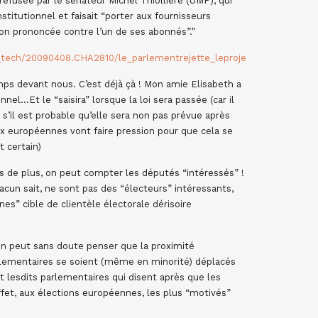
 refusée par le sénateur Michel Thiollière (UMP), qui
titutionnel et faisait “porter aux fournisseurs
ion prononcée contre l’un de ses abonnés”.”
h_tech/20090408.CHA2810/le_parlementrejette_leprojet_de_loi_creati
ps devant nous. C’est déjà çà ! Mon amie Elisabeth a
nel…Et le “saisira” lorsque la loi sera passée (car il
’il est probable qu’elle sera non pas prévue après
x européennes vont faire pression pour que cela se
t certain)
is de plus, on peut compter les députés “intéressés” !
acun sait, ne sont pas des “électeurs” intéressants,
nes” cible de clientèle électorale dérisoire
n peut sans doute penser que la proximité
parlementaires se soient (même en minorité) déplacés
 lesdits parlementaires qui disent après que les
ffet, aux élections européennes, les plus “motivés”