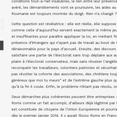
conditions tout-à-fait insalubres, le lien entre leur prése
avéré, les démantèlements vont se poursuivre, les aides au 
Roumanie est toujours montrée du doigt. Rien n’a changé ?
Cette question est révélatrice : elle est réelle, elle suppos
comme celle d’aujourd’hui servent exactement le même jeu
et insuffisantes pour paraître appliquer la loi, en mettant fi
présence d’étrangers qui n’ayant pas de travail au bout de
déraisonnable pour le pays d’accueil. Ensuite, des discours
satisfaire une partie de l’électorat sans trop déplaire aux au
plaire à l’électorat conservateur, mais sans révulser l’angé
reconquérir les travailleurs, volontiers patriotes et sécuri
pas révolter la cohorte des associations, des chrétiens touj
généreux que moi tu meurs” et de l’extrême gauche plus qu
qu’à la fin il coule. Enfin, le problème n’étant pas résolu,
Deux démarches plus cohérentes peuvent être entreprises :
Roms comme un fait accompli, d’ailleurs déjà légitimé par l
est constituée de citoyens de l’Union Européenne et pourra 
dès le premier janvier 2014. Il y aurait 15ooo Roms en Franc