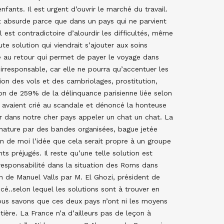
 enfants. Il est urgent d’ouvrir le marché du travail.
est absurde parce que dans un pays qui ne parvient
 est contradictoire d’alourdir les difficultés, même
e solution qui viendrait s’ajouter aux soins
lle au retour qui permet de payer le voyage dans
 irresponsable, car elle ne pourra qu’accentuer les
ion des vols et des cambriolages, prostitution,
ion de 259% de la délinquance parisienne liée selon
s avaient crié au scandale et dénoncé la honteuse
r dans notre cher pays appeler un chat un chat. La
nature par des bandes organisées, bague jetée
in de moi l’idée que cela serait propre à un groupe
 préjugés. Il reste qu’une telle solution est
 responsabilité dans la situation des Roms dans
on de Manuel Valls par M. El Ghozi, président de
cé..selon lequel les solutions sont à trouver en
nous savons que ces deux pays n’ont ni les moyens
ière. La France n’a d’ailleurs pas de leçon à