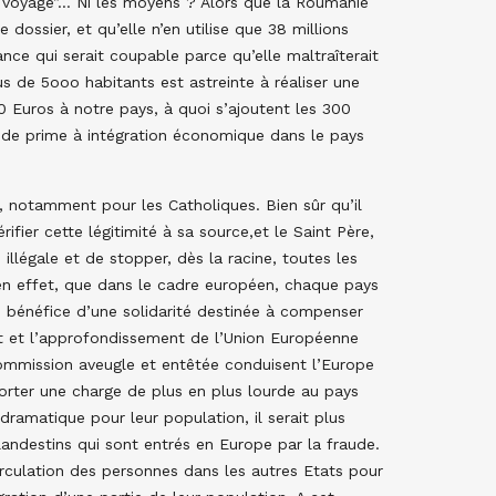
u voyage”… Ni les moyens ? Alors que la Roumanie
 dossier, et qu’elle n’en utilise que 38 millions
ance qui serait coupable parce qu’elle maltraîterait
de 5ooo habitants est astreinte à réaliser une
 Euros à notre pays, à quoi s’ajoutent les 300
s de prime à intégration économique dans le pays
, notamment pour les Catholiques. Bien sûr qu’il
érifier cette légitimité à sa source,et le Saint Père,
illégale et de stopper, dès la racine, toutes les
, en effet, que dans le cadre européen, chaque pays
e bénéfice d’une solidarité destinée à compenser
t et l’approfondissement de l’Union Européenne
Commission aveugle et entêtée conduisent l’Europe
orter une charge de plus en plus lourde au pays
 dramatique pour leur population, il serait plus
landestins qui sont entrés en Europe par la fraude.
 circulation des personnes dans les autres Etats pour