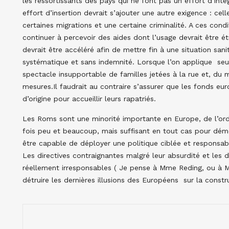
les ressortissants des pays qui ne font pas un effort d’inté
effort d’insertion devrait s’ajouter une autre exigence : cell
certaines migrations et une certaine criminalité. A ces co
continuer à percevoir des aides dont l’usage devrait être
devrait être accéléré afin de mettre fin à une situation san
systématique et sans indemnité. Lorsque l’on applique se
spectacle insupportable de familles jetées à la rue et, d
mesures.Il faudrait au contraire s’assurer que les fonds eu
d’origine pour accueillir leurs rapatriés.
Les Roms sont une minorité importante en Europe, de l’ordr
fois peu et beaucoup, mais suffisant en tout cas pour dém
être capable de déployer une politique ciblée et responsable
Les directives contraignantes malgré leur absurdité et le
réellement irresponsables ( Je pense à Mme Reding, ou à M. 
détruire les dernières illusions des Européens sur la const