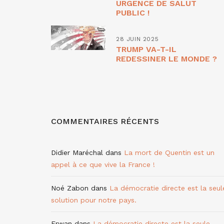
URGENCE DE SALUT
PUBLIC !
28 JUIN 2025
TRUMP VA-T-IL
REDESSINER LE MONDE ?
COMMENTAIRES RÉCENTS
Didier Maréchal
dans
La mort de Quentin est un
appel à ce que vive la France !
Noé Zabon
dans
La démocratie directe est la seul
solution pour notre pays.
Erwan
dans
La démocratie directe est la seule