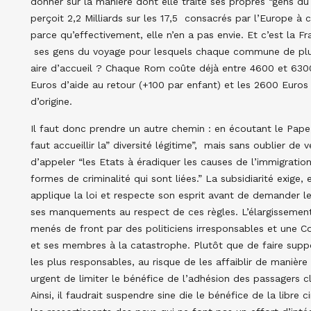
donner sur la manière dont elle traite ses propres “gens d
perçoit 2,2 Milliards sur les 17,5 consacrés par l’Europe à ce
parce qu’effectivement, elle n’en a pas envie. Et c’est la Fr
ses gens du voyage pour lesquels chaque commune de plus 
aire d’accueil ? Chaque Rom coûte déjà entre 4600 et 6300
Euros d’aide au retour (+100 par enfant) et les 2600 Euro
d’origine.
Il faut donc prendre un autre chemin : en écoutant le Pape
faut accueillir la” diversité légitime”, mais sans oublier de v
d’appeler “les Etats à éradiquer les causes de l’immigration 
formes de criminalité qui sont liées.” La subsidiarité exige
applique la loi et respecte son esprit avant de demander l
ses manquements au respect de ces règles. L’élargissemen
menés de front par des politiciens irresponsables et une 
et ses membres à la catastrophe. Plutôt que de faire supp
les plus responsables, au risque de les affaiblir de manière
urgent de limiter le bénéfice de l’adhésion des passagers c
Ainsi, il faudrait suspendre sine die le bénéfice de la libre