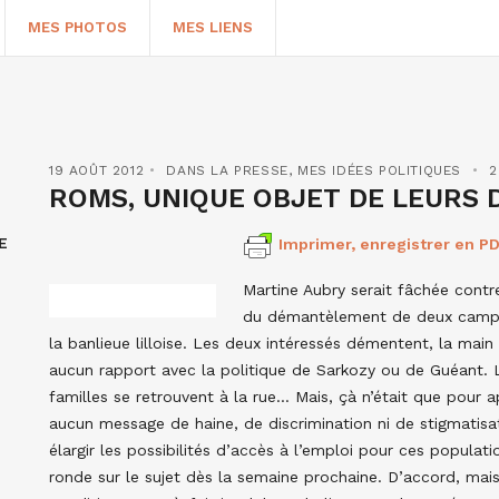
MES PHOTOS
MES LIENS
19 AOÛT 2012
DANS LA PRESSE
,
MES IDÉES POLITIQUES
2
ROMS, UNIQUE OBJET DE LEURS 
E
Imprimer, enregistrer en PD
Martine Aubry serait fâchée contre
du démantèlement de deux camps
la banlieue lilloise. Les deux intéressés démentent, la main
aucun rapport avec la politique de Sarkozy ou de Guéant. L
HERCHER
familles se retrouvent à la rue… Mais, çà n’était que pour ap
aucun message de haine, de discrimination ni de stigmatisati
élargir les possibilités d’accès à l’emploi pour ces populati
ronde sur le sujet dès la semaine prochaine. D’accord, ma