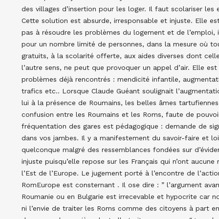
des villages d’insertion pour les loger. Il faut scolariser les
Cette solution est absurde, irresponsable et injuste. Elle 
pas à résoudre les problèmes du logement et de l’emploi, il
pour un nombre limité de personnes, dans la mesure où tout
gratuits, à la scolarité offerte, aux aides diverses dont ce
l’autre sens, ne peut que provoquer un appel d’air. Elle est
problèmes déjà rencontrés : mendicité infantile, augmentat
trafics etc.. Lorsque Claude Guéant soulignait l’augmentat
lui à la présence de Roumains, les belles âmes tartufienne
confusion entre les Roumains et les Roms, faute de pouvoi
fréquentation des gares est pédagogique : demande de sig
dans vos jambes. Il y a manifestement du savoir-faire et lo
quelconque malgré des ressemblances fondées sur d’évidents
injuste puisqu’elle repose sur les Français qui n’ont aucune
l’Est de l’Europe. Le jugement porté à l’encontre de l’acti
RomEurope est consternant . Il ose dire : ” l’argument avan
Roumanie ou en Bulgarie est irrecevable et hypocrite car 
ni l’envie de traiter les Roms comme des citoyens à part ent