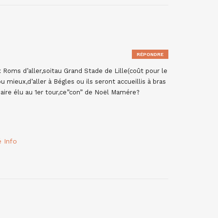
RÉPONDRE
aux Roms d’aller,soitau Grand Stade de Lille(coût pour le
 mieux,d’aller à Bégles ou ils seront accueillis à bras
ire élu au 1er tour,ce”con” de Noël Mamére?
é Info