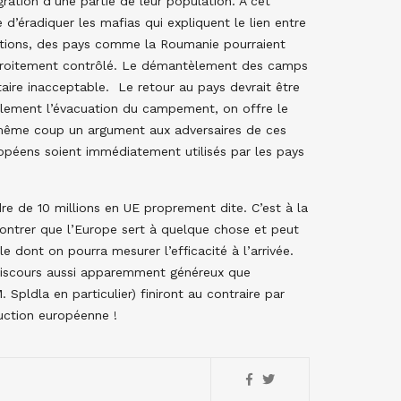
gration d’une partie de leur population. A cet
e d’éradiquer les mafias qui expliquent le lien entre
nditions, des pays comme la Roumanie pourraient
 étroitement contrôlé. Le démantèlement des camps
itaire inacceptable. Le retour au pays devrait être
ulement l’évacuation du campement, on offre le
u même coup un argument aux adversaires de ces
ropéens soient immédiatement utilisés par les pays
e de 10 millions en UE proprement dite. C’est à la
ontrer que l’Europe sert à quelque chose et peut
 dont on pourra mesurer l’efficacité à l’arrivée.
s discours aussi apparemment généreux que
Spldla en particulier) finiront au contraire par
ruction européenne !