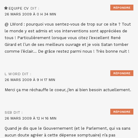
RÉPONDRE
EQUIPE CV
DIT :
26 MARS 2009 À 0 H 34 MIN
@ LWord : pourquoi vous sentez-vous de trop sur ce site ? Tout
le monde y est admis et vos interventions sont appréciées de
tous ! Particulièrement lorsque vous citez l’excellent René
Girard et l’un de ses meilleurs ouvrage et je vois Satan tomber
comme l’éclair… De grâce restez parmi nous ! Très bonne nuit !
RÉPONDRE
L WORD
DIT :
26 MARS 2009 À 9 H 17 MIN
Merci ça me réchauffe le coeur, j’en ai bien besoin actuellement.
RÉPONDRE
SEB
DIT :
26 MARS 2009 À 12 H 16 MIN
Quand je dis que le Gouvernement (et le Parlement, qui va sans
aucun doute agréer à cette dépense somptuaire) n’a pas