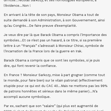
difficile…Nicolas Sarkozy, et ses homologues européens, à
l’évidence…Non !
En arrivant à la tête de son pays, Monsieur Obama a tout de
suite demandé à son Administration, à son Gouvernement, ainsi
qu’au Congrès…De faire preuve d’exemplarité.
Je veux dire par là que Barack Obama a compris l’importance des
symboles…Et ce n’est pas un hasard, à ce titre, si sa première
lettre à un “Français” s’adressait à Monsieur Chirac, symbole de
l’incarnation de la France lors de la guerre en Irak.
Barack Obama a compris que ce sont les symboles, si je puis
dire, qui font revenir la confiance.
En France ? Monsieur Sarkozy, mise à part grogner (comme tout
le monde, pour faire bien) sur le vilain patronat (effectivement
stupide pour ce qui est du CAC 40…Mais ne mettons pas les 99%
de patrons honnêtes et sérieux dans le même panier)…N’a
accompli aucune symbolique.
Par ex, sachant que son “salaire” (qui plus est augmenté de