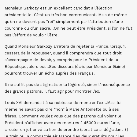
Monsieur Sarkozy est un excellent candidat à l’élection
présidentielle. C’est un très bon communicant. Mais de même
qu’on ne devient pas “roi” simplement par l’attribution d’une
couronne ou d’un sacre…On ne peut être Président, si l’on ne fait
pas l’effort de vouloir l’être.
Quand Monsieur Sarkozy arrêtera de rejeter la France, lorsqu’il
cessera de la repousser, quand il comprendra que tout droit
s’accompagne de devoir, y compris pour le Président de la
République, alors oui…Ses discours (écris par Monsieur Gaino)
pourront trouver un écho auprès des Français.
Il ne suffit pas de stigmatiser la légèreté, sinon l’inconséquence
des grands patrons. Il faut agir pour montrer l’ex.
Louis XVI demandait à sa noblesse de montrer l’ex…Mais lui
même ne savait pas dire “non” à Marie Antoinette ou à ses
frères. Comment voulez vous que des patrons qui voient le
Président s’afficher avec des montres à 45000 euros l’une,
circuler en jet privé au lien de prendre (serait ce si dégradant ?)
le train ou la compagnie Air France (les deux gratuits pour les