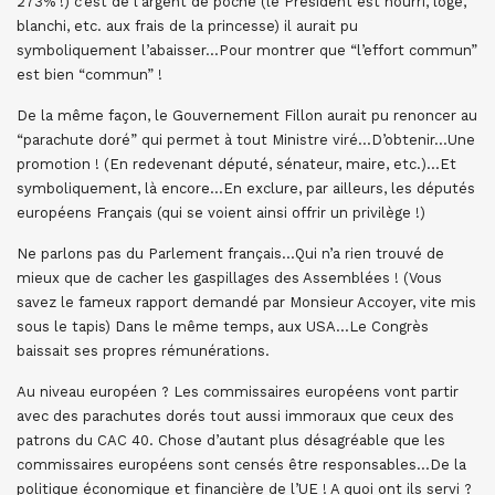
273% !) c’est de l’argent de poche (le Président est nourri, logé,
blanchi, etc. aux frais de la princesse) il aurait pu
symboliquement l’abaisser…Pour montrer que “l’effort commun”
est bien “commun” !
De la même façon, le Gouvernement Fillon aurait pu renoncer au
“parachute doré” qui permet à tout Ministre viré…D’obtenir…Une
promotion ! (En redevenant député, sénateur, maire, etc.)…Et
symboliquement, là encore…En exclure, par ailleurs, les députés
européens Français (qui se voient ainsi offrir un privilège !)
Ne parlons pas du Parlement français…Qui n’a rien trouvé de
mieux que de cacher les gaspillages des Assemblées ! (Vous
savez le fameux rapport demandé par Monsieur Accoyer, vite mis
sous le tapis) Dans le même temps, aux USA…Le Congrès
baissait ses propres rémunérations.
Au niveau européen ? Les commissaires européens vont partir
avec des parachutes dorés tout aussi immoraux que ceux des
patrons du CAC 40. Chose d’autant plus désagréable que les
commissaires européens sont censés être responsables…De la
politique économique et financière de l’UE ! A quoi ont ils servi ?