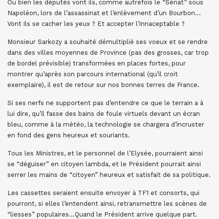
Ou bien les députés vont ils, comme autrefois le “Sénat” sous
Napoléon, lors de l’assassinat et l’enlèvement d’un Bourbon…
Vont ils se cacher les yeux ? Et accepter l’innaceptable ?
Monsieur Sarkozy a souhaité démultiplié ses voeux et se rendre
dans des villes moyennes de Province (pas des grosses, car trop
de bordel prévisible) transformées en places fortes, pour
montrer qu’après son parcours international (qu’il croit
exemplaire), il est de retour sur nos bonnes terres de France.
Si ses nerfs ne supportent pas d’entendre ce que le terrain a à
lui dire, qu’il fasse des bains de foule virtuels devant un écran
bleu, comme à la météo, la technologie se chargera d’incruster
en fond des gens heureux et souriants.
Tous les Ministres, et le personnel de l’Elysée, pourraient ainsi
se “déguiser” en citoyen lambda, et le Président pourrait ainsi
serrer les mains de “citoyen” heureux et satisfait de sa politique.
Les cassettes seraient ensuite envoyer à TF1 et consorts, qui
pourront, si elles l’entendent ainsi, retransmettre les scènes de
“liesses” populaires…Quand le Président arrive quelque part.