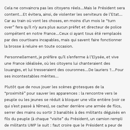
Cela ne convaincra pas les citoyens réels…Mais le Président sera
content…Et évitera, ainsi, de violenter les serviteurs de l’Etat…
Car au train où vont les choses, en moins d’un mois le “turn
over” fera qu’il n’y aura plus aucun préfet et directeur de police
compétent en notre France…Ceux ci ayant tous été remplacés
par des courtisans incapables, mais qui savent faire fonctionner
la brosse à reluire en toute occasion.
Personnellement, je préfère qu’il s’enferme à l’Elysée, et vive
une France idéalisée, où les citoyens lui chanteraient des
louanges, et lui tresseraient des couronnes…De lauriers ?…Pour
ses incontestables mérites…
Plutôt que de nous jouer les scènes grotesques de la
“proximité” pour sauver les apparences : la rencontre vers le
peuple ou les jeunes se réduit à bloquer une ville entière (voir ce
qui s’est passé à Nîmes), se cacher derrière une armée de flics,
serrer des mains ou sortir 3 banalités à des militants déguisés en
fils du peuple (à chaque “visite” du Président, un camion rempli
de militants UMP le suit : faut croire que le Président a peur de