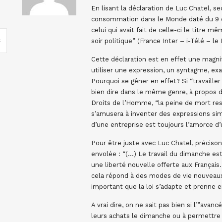
En lisant la déclaration de Luc Chatel, sec
consommation dans le Monde daté du 9 d
celui qui avait fait de celle-ci le titre 
soir politique” (France Inter – i-Télé – le
Cette déclaration est en effet une magnifi
utiliser une expression, un syntagme, exa
Pourquoi se gêner en effet? Si “travaille
bien dire dans le même genre, à propos de
Droits de l’Homme, “la peine de mort re
s’amusera à inventer des expressions simil
d’une entreprise est toujours l’amorce d
Pour être juste avec Luc Chatel, précison
envolée : “(…) Le travail du dimanche es
une liberté nouvelle offerte aux Français.
cela répond à des modes de vie nouveaux, 
important que la loi s’adapte et prenne e
A vrai dire, on ne sait pas bien si l’”avan
leurs achats le dimanche ou à permettre 