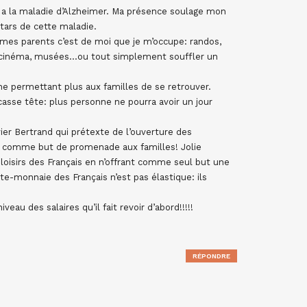
a la maladie d’Alzheimer. Ma présence soulage mon
atars de cette maladie.
mes parents c’est de moi que je m’occupe: randos,
, cinéma, musées…ou tout simplement souffler un
 permettant plus aux familles de se retrouver.
 casse tête: plus personne ne pourra avoir un jour
r Bertrand qui prétexte de l’ouverture des
 comme but de promenade aux familles! Jolie
s loisirs des Français en n’offrant comme seul but une
e-monnaie des Français n’est pas élastique: ils
iveau des salaires qu’il fait revoir d’abord!!!!!
RÉPONDRE