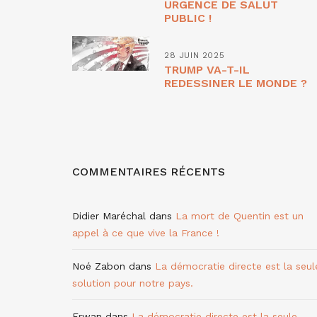
URGENCE DE SALUT
PUBLIC !
28 JUIN 2025
TRUMP VA-T-IL
REDESSINER LE MONDE ?
COMMENTAIRES RÉCENTS
Didier Maréchal
dans
La mort de Quentin est un
appel à ce que vive la France !
Noé Zabon
dans
La démocratie directe est la seul
solution pour notre pays.
Erwan
dans
La démocratie directe est la seule