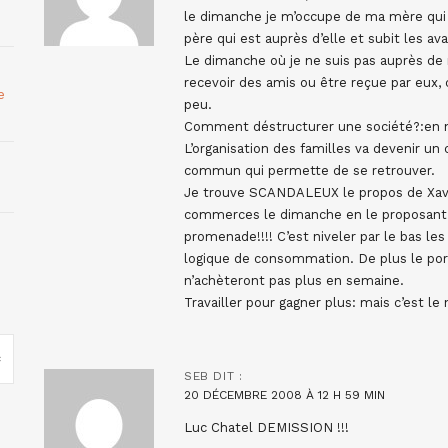
le dimanche je m’occupe de ma mère qui 
père qui est auprès d’elle et subit les av
Le dimanche où je ne suis pas auprès de 
recevoir des amis ou être reçue par eux
e
peu.
Comment déstructurer une société?:en ne
L’organisation des familles va devenir un
commun qui permette de se retrouver.
Je trouve SCANDALEUX le propos de Xavie
commerces le dimanche en le proposant
promenade!!!! C’est niveler par le bas le
logique de consommation. De plus le port
n’achèteront pas plus en semaine.
Travailler pour gagner plus: mais c’est le n
SEB
DIT :
20 DÉCEMBRE 2008 À 12 H 59 MIN
Luc Chatel DEMISSION !!!