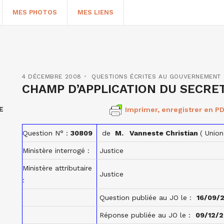
MES PHOTOS
MES LIENS
4 DÉCEMBRE 2008
QUESTIONS ÉCRITES AU GOUVERNEMENT
CHAMP D’APPLICATION DU SECRET
E
Imprimer, enregistrer en PD
Question N° :
30809
de
M. Vanneste Christian
( Unio
Ministère interrogé :
Justice
Ministère attributaire
HERCHER
Justice
:
Question publiée au JO le :
16/09/
Réponse publiée au JO le :
09/12/