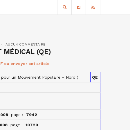
AUCUN COMMENTAIRE
 MÉDICAL (QE)
F ou envoyer cet article
n pour un Mouvement Populaire – Nord )
QE
2008
page :
7942
2008
page :
10720