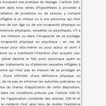
es évoquant une pratique de dopage. L’article 226-
ent dans trois séries d’hypothèses à procéder à
évélation de privations ou de sévices, y compris
s infligées à un mineur ou à une personne qui n’est
ison de son âge ou de son incapacité physique ou
iolences physiques, sexuelles ou psychiques, s’il a
ci est mineure ou dans l’incapacité de se protéger
incapacité physique ou psychique ; en cas de
reuse pour elle-même ou pour autrui et dont il
arme ou a manifesté l’intention d’en acquérir une.
de pénal réprime le fait, pour quiconque ayant eu
is traitements ou d’atteintes sexuelles infligées à
onne qui n’est pas en mesure de se protéger en
 d’une infirmité, d’une déficience physique ou
 de ne pas en informer les autorités judiciaires ou
lus du champ d’application de cette disposition,
 dans les conditions prévues par l’article 226-13,
. De l’application combinée des articles 226-14 et
le médecin n’est ainsi tenu de révéler l’existence