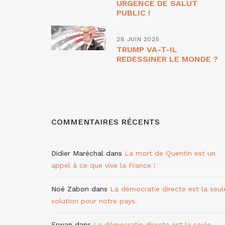
URGENCE DE SALUT
PUBLIC !
28 JUIN 2025
TRUMP VA-T-IL
REDESSINER LE MONDE ?
COMMENTAIRES RÉCENTS
Didier Maréchal
dans
La mort de Quentin est un
appel à ce que vive la France !
Noé Zabon
dans
La démocratie directe est la seul
solution pour notre pays.
Erwan
dans
La démocratie directe est la seule