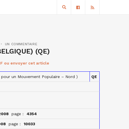
UN COMMENTAIRE
ELGIQUE) (QE)
F ou envoyer cet article
n pour un Mouvement Populaire – Nord )
QE
2008
page :
4354
008
page :
10033