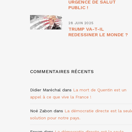
URGENCE DE SALUT
PUBLIC !
28 JUIN 2025
TRUMP VA-T-IL
REDESSINER LE MONDE ?
COMMENTAIRES RÉCENTS
Didier Maréchal
dans
La mort de Quentin est un
appel à ce que vive la France !
Noé Zabon
dans
La démocratie directe est la seul
solution pour notre pays.
Erwan
dans
La démocratie directe est la seule