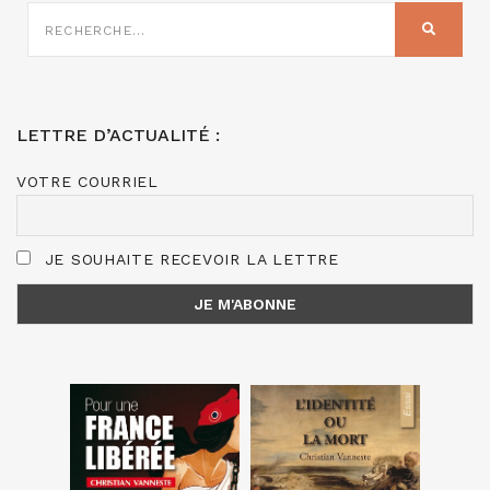
RECHERCHE
SUR
RECHER
:
LETTRE D’ACTUALITÉ :
VOTRE COURRIEL
JE SOUHAITE RECEVOIR LA LETTRE