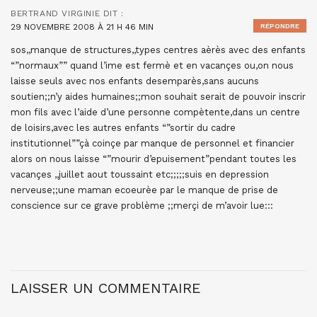
BERTRAND VIRGINIE
DIT :
29 NOVEMBRE 2008 À 21 H 46 MIN
RÉPONDRE
sos,,manque de structures,,types centres aèrès avec des enfants
“”normaux”” quand l’ime est fermè et en vacançes ou,on nous
laisse seuls avec nos enfants desemparès,sans aucuns
soutien;;n’y aides humaines;;mon souhait serait de pouvoir inscrir
mon fils avec l’aide d’une personne compètente,dans un centre
de loisirs,avec les autres enfants “”sortir du cadre
institutionnel””çà coinçe par manque de personnel et financier
alors on nous laisse “”mourir d’epuisement”pendant toutes les
vacançes ,,juillet aout toussaint etc;;;;;suis en depression
nerveuse;;une maman ecoeurèe par le manque de prise de
conscience sur ce grave problème ;;merçi de m’avoir lue:::
LAISSER UN COMMENTAIRE