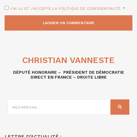
J'AI LU ET J'ACCEPTE LA POLITIQUE DE CONFIDENTIALITÉ.
*
CHRISTIAN VANNESTE
DÉPUTÉ HONORAIRE – PRÉSIDENT DE DÉMOCRATIE
DIRECT EN FRANCE – DROITE LIBRE
RECHERCHE
SUR
RECHER
:
LETTRE D’ACTUALITÉ :